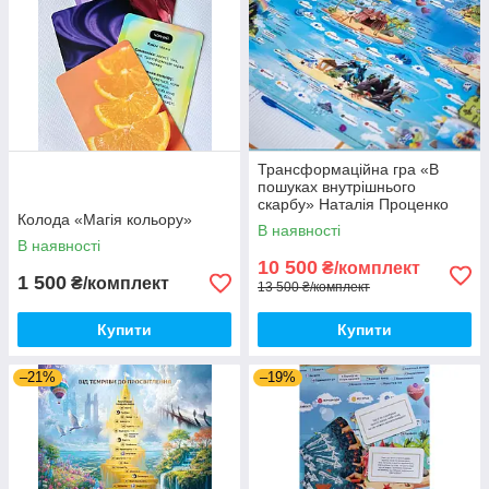
Трансформаційна гра «В
пошуках внутрішнього
скарбу» Наталія Проценко
Колода «Магія кольору»
Онлайн версія
В наявності
В наявності
10 500
₴/комплект
1 500
₴/комплект
13 500 ₴/комплект
Купити
Купити
–21%
–19%