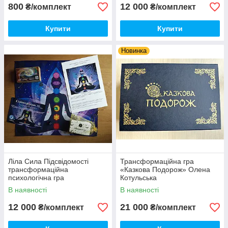
800
12 000
₴/комплект
₴/комплект
Купити
Купити
Новинка
Ліла Сила Підсвідомості
Трансформаційна гра
трансформаційна
«Казкова Подорож» Олена
психологічна гра
Котульська
(Олександра Чередниченко)
В наявності
В наявності
12 000
21 000
₴/комплект
₴/комплект