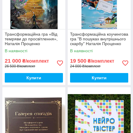
Трансформаційна гра «Від
Трансформаційна коучингова
темряви до просвітлення»,
гра "В пошуках внутрішнього
Наталія Проценко
скарбу" Наталія Проценко
(комплект)
В наявності
В наявності
21 000
19 500
₴/комплект
₴/комплект
26 500 ₴/комплект
24 000 ₴/комплект
Купити
Купити