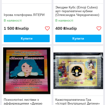
Эмоджи Кубс (Emoji Cubes)
арт-терапевтичні кубики
Ігрова платформа ЛІТЕРИ
(Олександра Чередниченко)
В наявності
В наявності
1 500
400
₴/набір
₴/набір
Купити
Купити
Психологічні листівки з
Казкотерапевтична Гра
аффирмациями «Думаю
«Історії Внутрішньої Дитини»