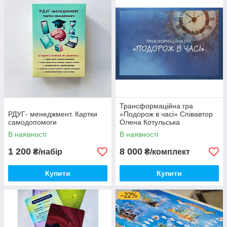
Трансформаційна гра
РДУГ- менеджмент. Картки
«Подорож в часі» Співавтор
самодопомоги
Олена Котульська
В наявності
В наявності
1 200
8 000
₴/набір
₴/комплект
Купити
Купити
–22%