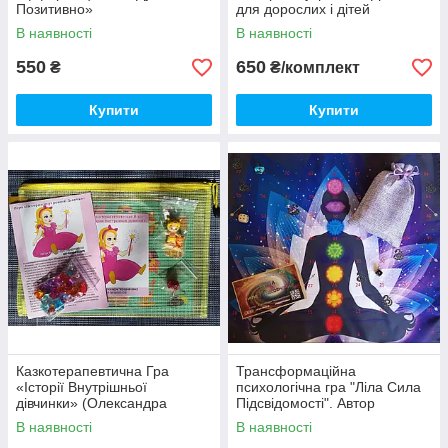
Позитивно»
для дорослих і дітей
(Олександра Чередниченко)
В наявності
В наявності
550
650
₴
₴/комплект
Купити
Купити
Казкотерапевтична Гра
Трансформаційна
«Історії Внутрішньої
психологічна гра "Ліла Сила
дівчинки» (Олександра
Підсвідомості". Автор
Чередниченко)
Олександра Чередниченко
В наявності
В наявності