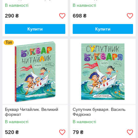
Вавіна Л.С.
В наявності
В наявності
290
698
₴
₴
Купити
Купити
Топ
Буквар Читайлик. Великий
Супутник букваря. Василь
формат
Федієнко
В наявності
В наявності
520
79
₴
₴