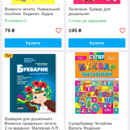
Вчимося читати. Навчальний
Лелеченя. Буквар для
посібник. Беденко, Будна
дошкільнят
В наявності
Готово до відправки
79
195
₴
₴
Купити
Купити
Топ
Букварик для дошкільнят.
Вчимося правильно читати.
Супербуквар Читайлик.
2-ге видання. Малярчук А.Я.,
Василь Федієнко