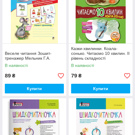
Казки-хвилинки. Коала-
Веселе читання Зошит-
сонько. Читаємо 10 хвилин. ІІ
тренажер Мельник Г.А.
рівень складності
В наявності
В наявності
89
79
₴
₴
Купити
Купити