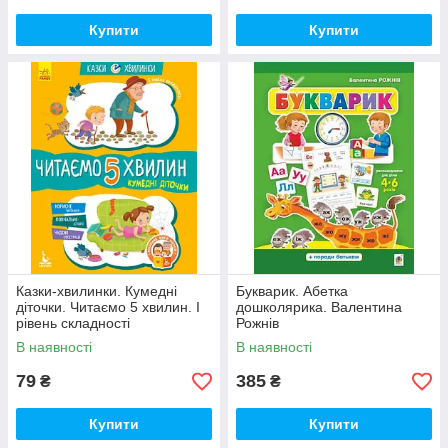
Купити
Купити
Казки-хвилинки. Кумедні
Букварик. Абетка
діточки. Читаємо 5 хвилин. І
дошколярика. Валентина
рівень складності
Рожнів
В наявності
В наявності
79
385
₴
₴
Купити
Купити