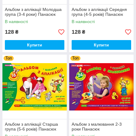
Альбом з аплікації Молодша
Альбом з аплікації Середня
група (3-4 роки) Панасюк
група (4-5 років) Панасюк
В наявності
В наявності
128
128
₴
₴
Купити
Купити
Топ
Топ
Альбом з аплікації Старша
Альбом з малювання 2-3
група (5-6 років) Панасюк
роки Панасюк