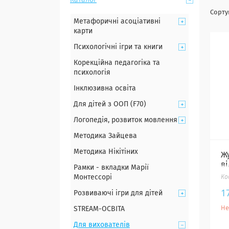
Каталог
Метафоричні асоціативні
карти
Психологічні ігри та книги
Корекційна педагогіка та
психологія
Інклюзивна освіта
Для дітей з ООП (F70)
Логопедія, розвиток мовлення
Методика Зайцева
Методика Нікітіних
Ж
в
Рамки - вкладки Марії
Монтессорі
1
Розвиваючі ігри для дітей
Не
STREAM-ОСВІТА
Для вихователів