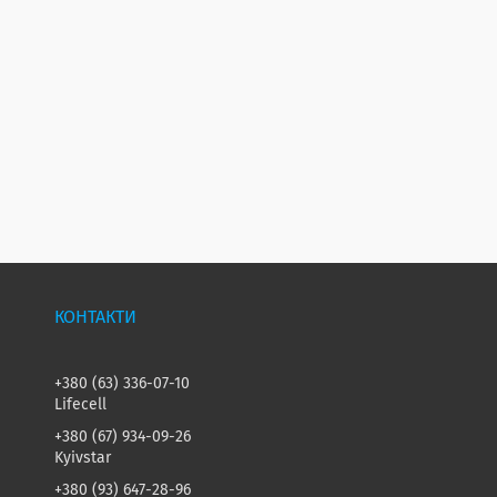
+380 (63) 336-07-10
Lifecell
+380 (67) 934-09-26
Kyivstar
+380 (93) 647-28-96