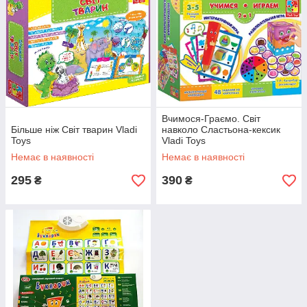
Вчимося-Граємо. Світ
Більше ніж Світ тварин Vladi
навколо Сластьона-кексик
Toys
Vladi Toys
Немає в наявності
Немає в наявності
295
390
₴
₴