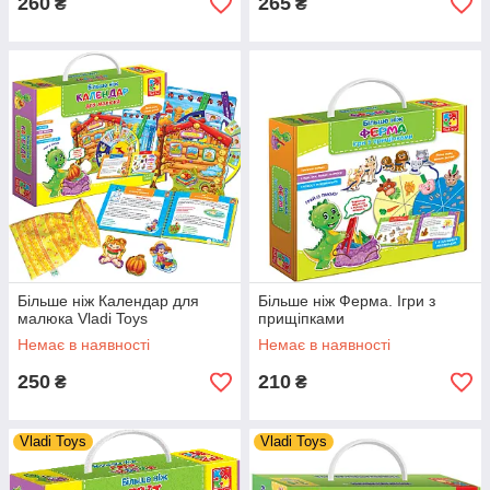
260
265
₴
₴
Більше ніж Календар для
Більше ніж Ферма. Ігри з
малюка Vladi Toys
прищіпками
Немає в наявності
Немає в наявності
250
210
₴
₴
Vladi Toys
Vladi Toys