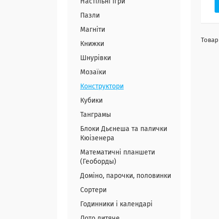
Настільні ігри
Пазли
Магніти
Книжки
Шнурівки
Мозаїки
Конструктори
Кубики
Танграмы
Блоки Дьєнеша та палички
Кюізенера
Математичні планшети
(Геоборды)
Доміно, парочки, половинки
Сортери
Годинники і календарі
Лото дитяче