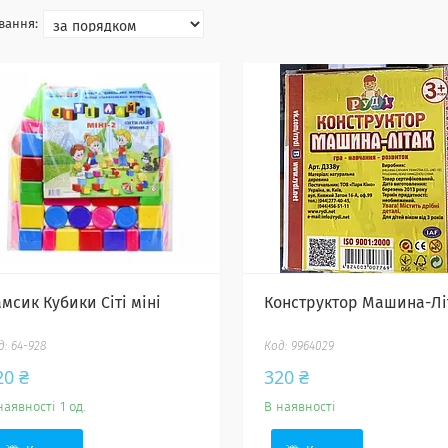
мсик Кубики Сіті міні
Конструктор Машина-Лі
64-928
9964029
20 ₴
320 ₴
наявності 1 од.
В наявності