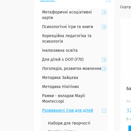
Каталог
Метафоричні асоціативні
карти
Психологічні ігри та книги
Корекційна педагогіка та
психологія
Інклюзивна освіта
Для дітей з ООП (F70)
Логопедія, розвиток мовлення
Методика Зайцева
Методика Нікітіних
Ба
Рамки - вкладки Марії
Монтессорі
3
Розвиваючі ігри для дітей
В 
Набори для творчості