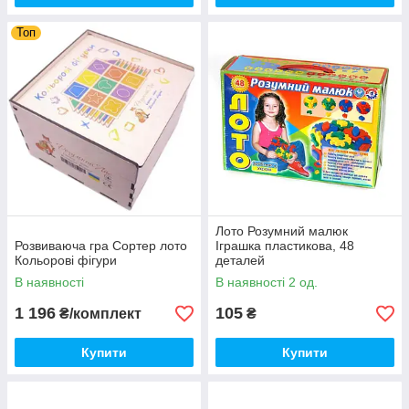
Топ
Лото Розумний малюк
Розвиваюча гра Сортер лото
Іграшка пластикова, 48
Кольорові фігури
деталей
В наявності
В наявності 2 од.
1 196
105
₴/комплект
₴
Купити
Купити