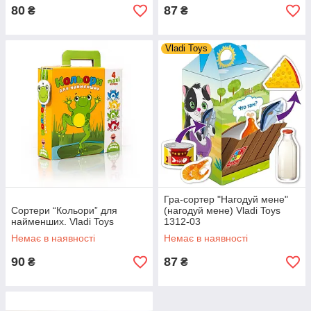
80
87
₴
₴
Vladi Toys
Гра-сортер "Нагодуй мене"
Сортери “Кольори” для
(нагодуй мене) Vladi Toys
найменших. Vladi Toys
1312-03
Немає в наявності
Немає в наявності
90
87
₴
₴