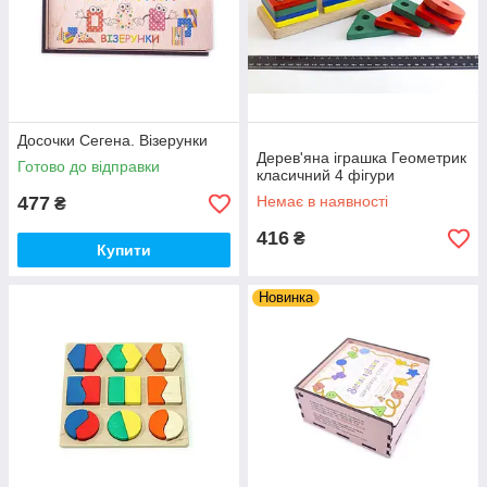
Досочки Сегена. Візерунки
Дерев'яна іграшка Геометрик
Готово до відправки
класичний 4 фігури
477
Немає в наявності
₴
416
₴
Купити
Новинка