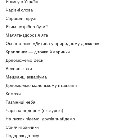
Я живу в Україні
Чарівні слова
Справжні друзі
Яким потрібно бути?
Малята-здоров'я ята
Освітня лінія «Дитина у природному довкіллі»
Краплинки — діточки Хмаринки
Допоможемо Весні
Весняні квіти
Мешканці акваріума
Допоможімо маленькому пташеняті
Комахи
Таємниці неба
Чарівна подорож (екскурсія)
На лужок підемо, друзів знайдемо
Сонячні зайчики
Подорож до лісу