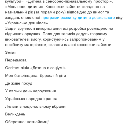
культури», «Дитина в сенсорно-пізнавальному просторі»,
«Мовлення дитини». Конспекти зайняти складено на
навчальний рік (за порами року) відповідно до вимог та
завдань оновленої
програми розвитку дитини
дошкільного
віку
«Українське дошкілля».
Задля зручності використання всі розробки розміщено на
відривних аркушах. Поля для записів дадуть творчому
вихователеві змогу, користуючись запропонованим у
посібнику матеріалом, скласти власні конспекти зайняти.
Зміст
Передмова
Освітня лінія «Дитина в соціумі»
Моя батьківщина. Дорослі й діти
Де живе посуд
У ляльки день народження
Українська народна іграшка
Ляльки в національному вбранні
Великдень
Обережно: незнайомці!