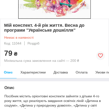
Мій конспект. 4-й рік життя. Весна до
програми "Українське дошкілля"
Немає в наявності
Код: 11044
Роздріб
79
₴
Мінімальна сума замовлення на сайті — 200 ₴
Опис
Характеристики
Доставка
Оплата
Умови п
Опис
Посібник містить орієнтовні конспекти зайняти з дітьми 4-го
року життя, що реалізують завдання освітніх ліній «Дитина в
соціумі», «Дитина у природному довкіллі», «Дитина у світі