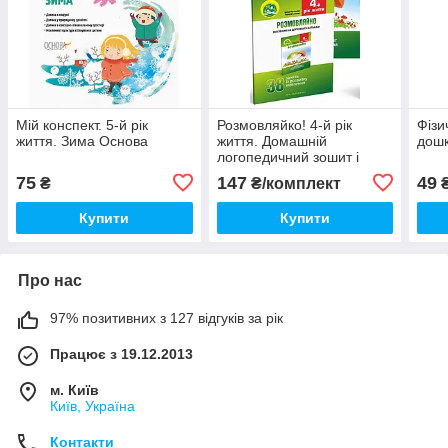
Мій конспект. 5-й рік
Розмовляйко! 4-й рік
Фізи
життя. Зима Основа
життя. Домашній
дошк
логопедичний зошит і
посібник (комплект)
75
147
49
₴
₴/комплект
Купити
Купити
Про нас
97% позитивних з 127 відгуків за рік
Працює з 19.12.2013
м. Київ
Київ, Україна
Контакти