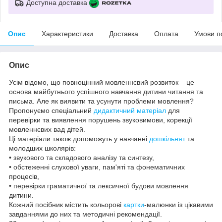
Доступна доставка
Опис
Характеристики
Доставка
Оплата
Умови п
Опис
Усім відомо, що повноцінний мовленнєвий розвиток – це
основа майбутнього успішного навчання дитини читання та
письма. Але як виявити та усунути проблеми мовлення?
Пропонуємо спеціальний
дидактичний матеріал
для
перевірки та виявлення порушень звуковимови, корекції
мовленнєвих вад дітей.
Ці матеріали також допоможуть у навчанні
дошкільнят
та
молодших школярів:
• звукового та складового аналізу та синтезу,
• обстеженні слухової уваги, пам'яті та фонематичних
процесів,
• перевірки граматичної та лексичної будови мовлення
дитини.
Кожний посібник містить кольорові
картки
-малюнки із цікавими
завданнями до них та методичні рекомендації.