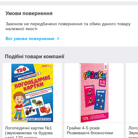
Умови повернення
Законом не передбачено повернення та обмін даного товару
належної якості
Всі умови повернення
Подібні товари компанії
Логопедичні картки №1
Грайки 4-5 років
Лого
(звуковимова та будова
Розвиваючі блокнотики
Звук
слів) 120 карток
голо