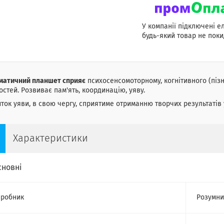
У компанії підключені е
будь-який товар не поки
матичний планшет сприяє
психосенсомоторному, когнітивного (пізн
остей. Розвиває пам'ять, координацію, уяву.
ток уяви, в свою чергу, сприятиме отриманню творчих результатів у
Характеристики
сновні
робник
Розумни