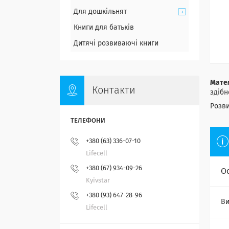
Для дошкільнят
Книги для батьків
Дитячі розвиваючі книги
Мате
Контакти
здібн
Розви
+380 (63) 336-07-10
Lifecell
+380 (67) 934-09-26
О
Kyivstar
+380 (93) 647-28-96
Ви
Lifecell