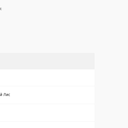
:
й Лис