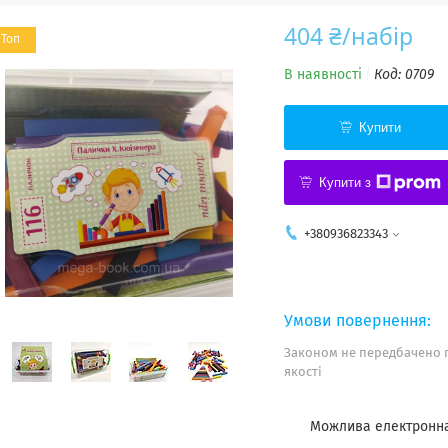
404 ₴/набір
Топ
В наявності
Код:
0709
Купити
Купити з
+380936823343
Законом не передбачено 
якості