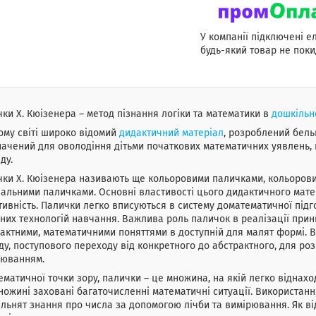
У компанії підключені е
будь-який товар не поки
ки Х. Кюізенера – метод пізнання логіки та математики в
дошкільн
ому світі широко відомий
дидактичний матеріал
, розроблений бель
ачений для оволодіння дітьми початкових математичних уявлень,
ду.
ки X. Кюізенера називають ще кольоровими паличками, кольорови
альними паличками. Основні властивості цього дидактичного матері
ивність. Палички легко вписуються в систему доматематичної підго
них технологій навчання. Важлива роль паличок в реалізації прин
актними, математичними поняттями в доступній для малят формі. В
ду, поступового переходу від конкретного до абстрактного, для ро
рюванням.
ематичної точки зору, палички – це множина, на якій легко віднахо
ножині заховані багаточисленні математичні ситуації. Використан
льнят знання про числа за допомогою лічби та вимірювання. Як ві