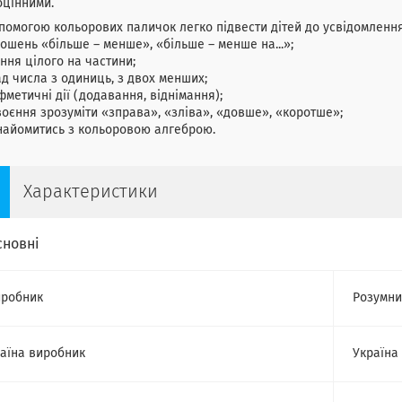
оцінними.
помогою кольорових паличок легко підвести дітей до усвідомлення
ношень «більше – менше», «більше – менше на...»;
ення цілого на частини;
ад числа з одиниць, з двох менших;
фметичні дії (додавання, віднімання);
воєння зрозуміти «зправа», «зліва», «довше», «коротше»;
найомитись з кольоровою алгеброю.
Характеристики
сновні
робник
Розумни
аїна виробник
Україна