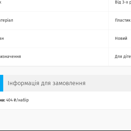
к
Від 3-х 
теріал
Пластик
ан
Новий
изначення
Для діт
Інформація для замовлення
на:
404 ₴/набір