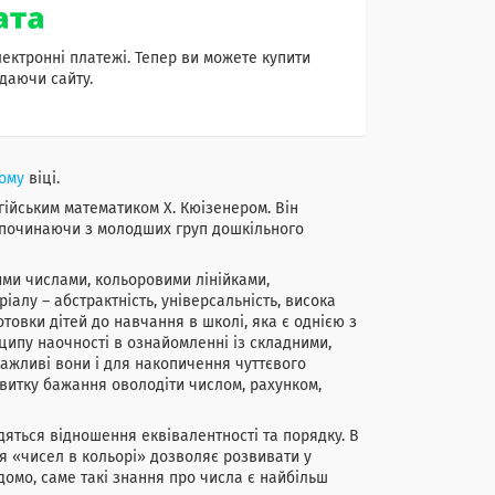
лектронні платежі. Тепер ви можете купити
даючи сайту.
ому
віці.
гійським математиком X. Кюізенером. Він
 починаючи з молодших груп дошкільного
ми числами, кольоровими лінійками,
алу – абстрактність, універсальність, висока
товки дітей до навчання в школі, яка є однією з
ципу наочності в ознайомленні із складними,
ажливі вони і для накопичення чуттєвого
звитку бажання оволодіти числом, рахунком,
дяться відношення еквівалентності та порядку. В
ня «чисел в кольорі» дозволяє розвивати у
домо, саме такі знання про числа є найбільш