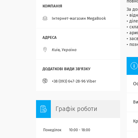
повн
За до
• від
Інтернет-магазин MegaBook
• діл
• скл
• ари
• зас
• поз
Київ, Україна
+38 (093) 647-28-96 Viber
О
Ви
Графік роботи
Кр
Понеділок
10:00
18:00