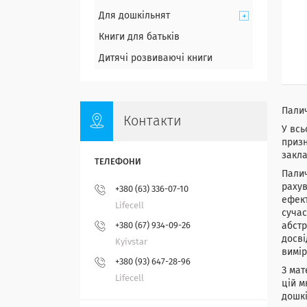
Для дошкільнят
Книги для батьків
Дитячі розвиваючі книги
Палич
Контакти
У всь
призн
закла
Палич
рахув
+380 (63) 336-07-10
ефект
Lifecell
сучас
+380 (67) 934-09-26
абстр
досві
Kyivstar
вимі
+380 (93) 647-28-96
З мат
Lifecell
цій м
дошкі