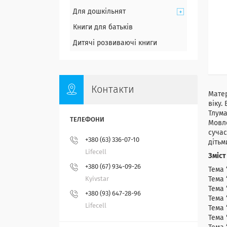
Для дошкільнят
Книги для батьків
Дитячі розвиваючі книги
Контакти
Матер
віку.
Тлума
Мовле
сучас
+380 (63) 336-07-10
дітьм
Lifecell
Зміст
+380 (67) 934-09-26
Тема
Kyivstar
Тема 
Тема
+380 (93) 647-28-96
Тема 
Lifecell
Тема
Тема