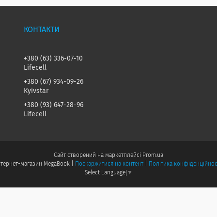
+380 (63) 336-07-10
Lifecell
+380 (67) 934-09-26
Kyivstar
+380 (93) 647-28-96
Lifecell
Сайт створений на маркетплейсі
Prom.ua
Інтернет-магазин MegaBook |
Поскаржитися на контент
|
Політика конфіденційнос
Select Language
▼