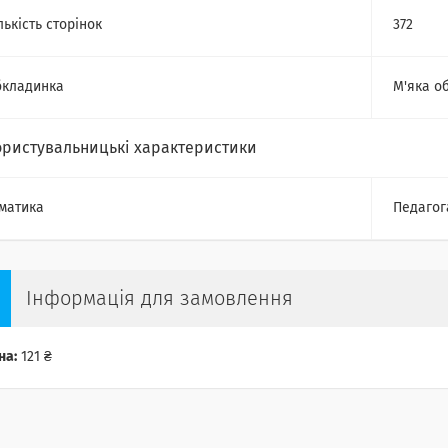
лькість сторінок
372
кладинка
М'яка о
ористувальницькі характеристики
матика
Педагог
Інформація для замовлення
на:
121 ₴