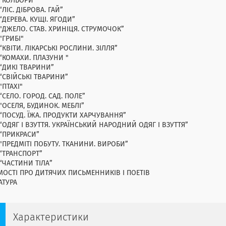
 “КОЛЬОРИ”
“ЛІС. ДІБРОВА. ГАЙ”
“ДЕРЕВА. КУЩІ. ЯГОДИ”
 "ДЖЕЛО. СТАВ. ХРИНІЦЯ. СТРУМОЧОК”
"ГРИБІ"
“КВІТИ. ЛІКАРСЬКІ РОСЛИНИ. ЗІЛЛЯ”
 “КОМАХИ. ПЛАЗУНИ "
 “ДИКІ ТВАРИНИ”
 “СВІЙСЬКІ ТВАРИНИ”
"ПТАХІ"
“СЕЛО. ГОРОД. САД. ПОЛЕ”
"ОСЕЛЯ, БУДИНОК. МЕБЛІ”
 “ПОСУД. ЇЖА. ПРОДУКТИ ХАРЧУВАННЯ”
“ОДЯГ І ВЗУТТЯ. УКРАЇНСЬКИЙ НАРОДНИЙ ОДЯГ І ВЗУТТЯ”
 “ПРИКРАСИ”
 "ПРЕДМІТІ ПОБУТУ. ТКАНИНИ. ВИРОБИ”
 “ТРАНСПОРТ”
 “ЧАСТИНИ ТІЛА”
МОСТІ ПРО ДИТЯЧИХ ПИСЬМЕННИКІВ І ПОЕТІВ
АТУРА
Характеристики