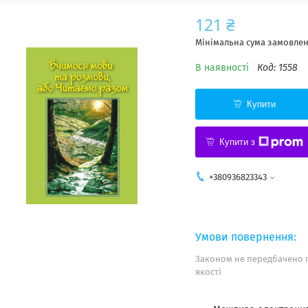
121 ₴
Мінімальна сума замовленн
В наявності
Код:
1558
Купити
Купити з
+380936823343
Законом не передбачено 
якості