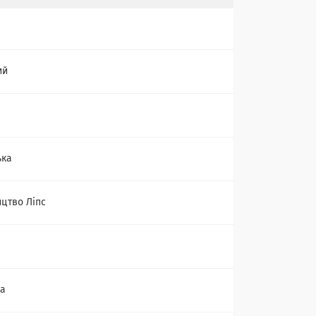
ий
ька
цтво Ліпс
ва