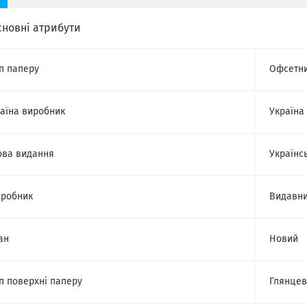
сновні атрибути
п паперу
Офсетн
аїна виробник
Україна
ва видання
Українс
робник
Видавни
ан
Новий
п поверхні паперу
Глянце