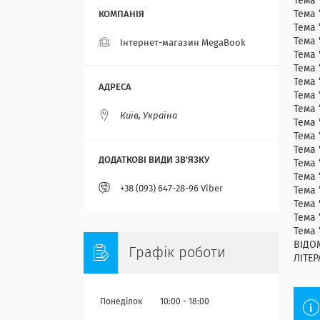
Тема
Тема 
Тема 
Тема
Інтернет-магазин MegaBook
Тема 
Тема 
Тема
Тема
Тема
Київ, Україна
Тема 
Тема 
Тема 
Тема
Тема 
+38 (093) 647-28-96 Viber
Тема
Тема
Тема
Тема
ВІДО
Графік роботи
ЛІТЕР
Понеділок
10:00
18:00