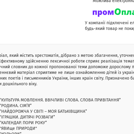
У компанії підключені е
будь-який товар не поки
іал, який містить хрестоматія, дібрано з метою збагачення, уточне
 Ефективному здійсненню лексичної роботи сприяє реалізація тема
чний словник до кожної пропонованої теми допоможе дорослому п
ннєвий матеріал сприятиме не лише ознайомленню дітей із украї
них поетів і письменників України, інших країн світу. Призначено 
и дошкільного віку.
 “КУЛЬТУРА МОВЛЕННЯ. ВВІЧЛИВІ СЛОВА. СЛОВА ПРИВІТАННЯ”
“РОДИНА. СІМ’Я”
 “НАЙДОРОЖЧА У СВІТІ – МОЯ БАТЬКІВЩИНА”
“ІГРАШКИ. ДИТЯЧІ РОЗВАГИ”
 “КАЛЕНДАР. ПОРИ РОКУ”
 "ЯВИще ПРИРОДИ"