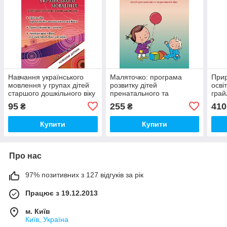
Навчання українського
Маляточко: програма
Прир
мовлення у групах дітей
розвитку дітей
осві
старшого дошкільного віку
пренатального та
грай
раннього віку
95
255
410
₴
₴
Купити
Купити
Про нас
97% позитивних з 127 відгуків за рік
Працює з 19.12.2013
м. Київ
Київ, Україна