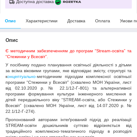
Доступна доставка
Опис
Характеристики
Доставка
Оплата
Умови п
Опис
Є методичним забезпеченням до програм “Stream-освіта” та
“Стежинки у Всесвіт”.
У посібнику подано планування освітньої діяльності з дітьми
за всіма віковими групами, яке відповідає змісту, структурі та
к
онцептуально-
методичним підходам комплексної освітньої
програми “Стежинки у Всесвіт”
(схвалено МОН України, лист
від 02.10.2020 р. № 22.1/12-Г-801)
та альтернативної
програми формування культури інженерного мислення в
дітей перед­шкільного віку “STREAM-освіта, або Стежинки у
Всесвіт” (схвалено МОН України, лист від 14.07.2020 р. №
22.1/12-Г-274).
Пропонований авторами інтеґрований підхід до реалізації
STREAM-освіти дошкільників суттєво відрізняється від
традиційного комплексно-тематичного підходу в розподілі
змісту освіти і не має європейських аналогів.