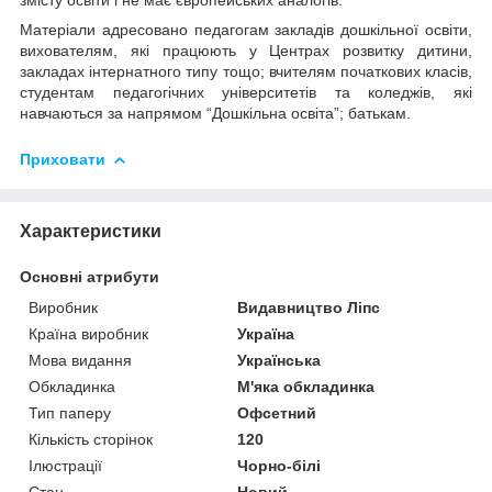
Матеріали адресовано педагогам закладів дошкільної освіти,
вихователям, які працюють у Центрах розвитку дитини,
закладах інтернатного типу тощо; вчителям початкових класів,
студентам педагогічних університетів та коледжів, які
навчаються за напрямом “Дошкільна освіта”; батькам.
Приховати
Характеристики
Основні атрибути
Виробник
Видавництво Ліпс
Країна виробник
Україна
Мова видання
Українська
Обкладинка
М'яка обкладинка
Тип паперу
Офсетний
Кількість сторінок
120
Ілюстрації
Чорно-білі
Стан
Новий