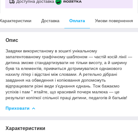
Доступна доставка
Характеристики
Доставка
Оплата
Умови повернення
Опис
Завдяки використаному в зошиті унікальному
запатентованому графічному шаблоном — частій косій лінії —
дитина зможе стандартизувати не тільки висоту, а й ширину
букв та елементів, привчиться дотримуватися однакового
нахилу літер і відстані між словами. А ретельно дібрані
завдання на обведення і копіювання допоможуть
відпрацювати різні види з'єднання єднань. Тож бажаємо
успіхів і пам " ятайте, що красивий почерк малюка — це
результат копіткої спільної праці дитини, педагогів й батьків!
Приховати
Характеристики