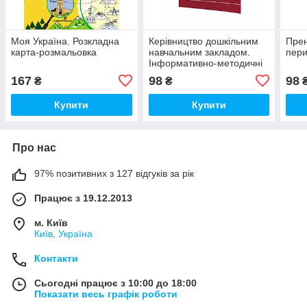
Моя Україна. Розкладна
Керівництво дошкільним
Прен
карта-розмальовка
навчальним закладом.
пери
Інформативно-методичні
матеріали
167
98
98
₴
₴
Купити
Купити
Про нас
97% позитивних з 127 відгуків за рік
Працює з 19.12.2013
м. Київ
Київ, Україна
Контакти
Сьогодні працює з 10:00 до 18:00
Показати весь графік роботи