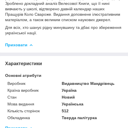
Зроблено докладний аналіз Велесової Книги, що її нині
вивчають у школі, відтворено давній календар наших
Пращурів Коло Свароже. Видання доповнене ілюстративним
матеріалом, а також великим списком наукових джерел.
Для всіх, хто шанує рідну минувшину та дбає про збереження
української нації.
Приховати
Характеристики
Основні атрибути
Виробник
Видавництво Мандрівець
Країна виробник
Україна
Стан
Новий
Мова видання
Українська
Кількість сторінок
512
Обкладинка
Тверда палітурка
Приховати