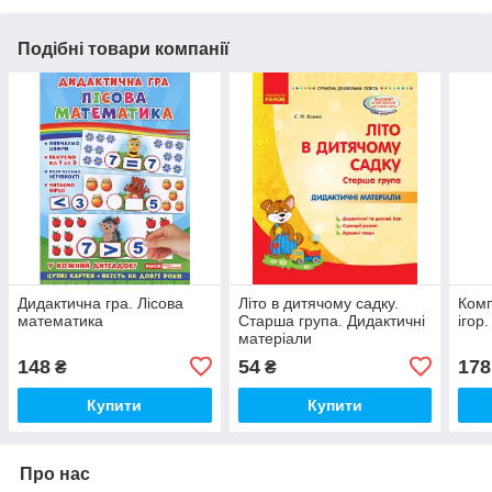
Подібні товари компанії
Дидактична гра. Лісова
Літо в дитячому садку.
Комп
математика
Старша група. Дидактичні
ігор.
матеріали
148
54
178
₴
₴
Купити
Купити
Про нас