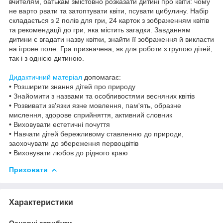
вчителям, батькам змістовно розказати дитині про квіти: чому
не варто рвати та затоптувати квіти, псувати цибулину. Набір
складається з 2 полів для гри, 24 карток з зображенням квітів
та рекомендації до гри, яка містить загадки. Завданням
дитини є вгадати назву квітки, знайти її зображення й викласти
на ігрове поле. Гра призначена, як для роботи з групою дітей,
так і з однією дитиною.
Дидактичний матеріал
допомагає:
• Розширити знання дітей про природу
• Знайомити з назвами та особливостями весняних квітів
• Розвивати зв'язки язне мовлення, пам'ять, образне
мислення, здорове сприйняття, активний словник
• Виховувати естетичні почуття
• Навчати дітей бережливому ставленню до природи,
заохочувати до збереження первоцвітів
• Виховувати любов до рідного краю
Приховати
Характеристики
Основні атрибути