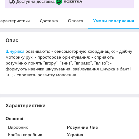
Доступна доставка
арактеристики
Доставка
Оплата
Умови повернення
Опис
Шнурівки
розвивають
:
-
сенсомоторную
координацію
;
-
дрібну
моторику
рук
;
-
просторове
орієнтування
;
-
сприяють
розумінню
понять
"
вгору
"
,
"
вниз
"
,
"
вправо
"
,
"
вліво
"
;
-
формують
навички
шнурування
,
зав'язування
шнурка
в
бант
і
ін
.;
-
сприяють
розвитку мовлення
.
Характеристики
Основні
Виробник
Розумний Лис
Країна виробник
Україна