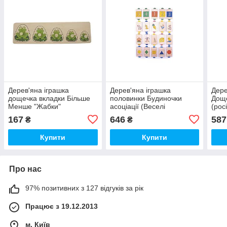
Дерев'яна іграшка
Дерев'яна іграшка
Дере
дощечка вкладки Більше
половинки Будиночки
Доще
Менше "Жабки"
асоціації (Веселі
(рос
ассоциации будиночки)
167
646
587
₴
₴
Купити
Купити
Про нас
97% позитивних з 127 відгуків за рік
Працює з 19.12.2013
м. Київ