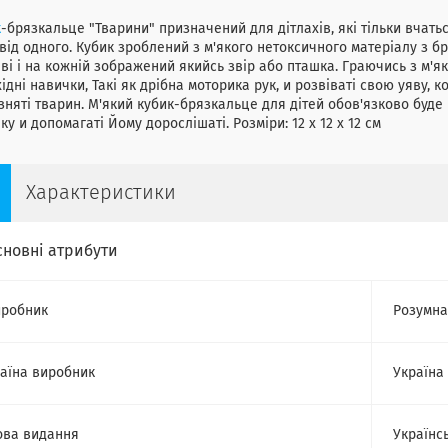
к
-брязкальце "Тварини" призначений для дітлахів, які тільки вчаться
від одного. Кубик зроблений з м'якого нетоксичного матеріалу з б
ві і на кожній зображений якийсь звір або пташка. Граючись з м'
ідні навички, Такі як дрібна моторика рук, и розвіваті свою уяву, к
зняті тварин. М'який кубик-брязкальце для дітей обов'язково буд
ку и допомагаті Йому дорослішаті. Розміри: 12 x 12 x 12 см
Характеристики
сновні атрибути
робник
Розумна
аїна виробник
Україна
ва видання
Українс