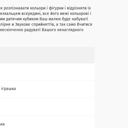
 розпізнавати кольори і фігурки і відрізняти їх
рязкальцем всередині, все його межі кольорові і
яким дитячим кубиком Ваш малюк буде набуваті
олірне и Звукове сприйняттів, а так само Вчитися
е нескінченно радуваті Вашого ненаглядного
 іграшка
ька