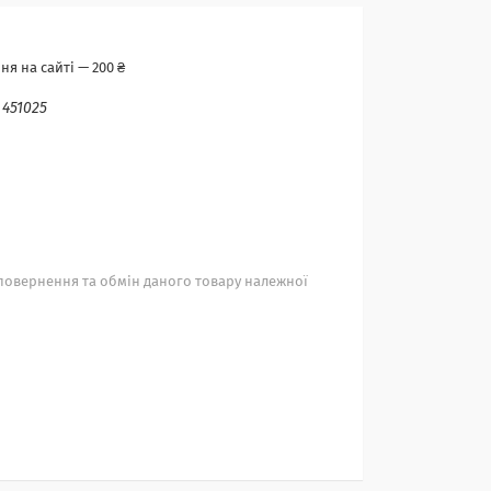
я на сайті — 200 ₴
:
451025
повернення та обмін даного товару належної