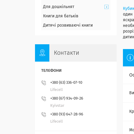
Для дошкільнят
Куби
один 
Книги для батьків
яскра
Дитячі розвиваючі книги
необх
розрі
дитин
Контакти
О
+380 (63) 336-07-10
Lifecell
Ви
+380 (67) 934-09-26
Kyivstar
Кр
+380 (93) 647-28-96
Lifecell
Мо