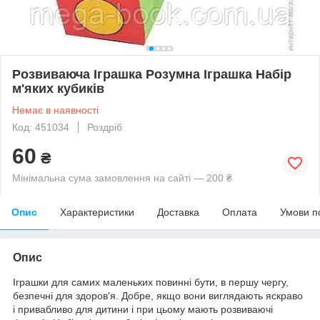
Розвиваюча Іграшка Розумна Іграшка Набір
м'яких кубиків
Немає в наявності
Код: 451034
Роздріб
60
₴
Мінімальна сума замовлення на сайті — 200 ₴
Опис
Характеристики
Доставка
Оплата
Умови п
Опис
Іграшки для самих маленьких повинні бути, в першу чергу,
безпечні для здоров'я. Добре, якщо вони виглядають яскраво
і привабливо для дитини і при цьому мають розвиваючі