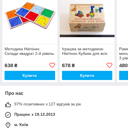
Методика Нікітіних.
Іграшка за методикою
Рамк
Склади квадрат 2-й рівень
Нікітіних Кубики для всіх
менш
3 рі
638
678
480
₴
₴
Купити
Купити
Про нас
97% позитивних з 127 відгуків за рік
Працює з 19.12.2013
м. Київ