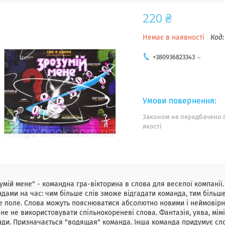
220 ₴
Немає в наявності
Код
+380936823343
Законом не передбачено 
якості
умій мене" - командна гра-вікторина в слова для веселої компанії.
дами на час: чим більше слів зможе відгадати команда, тим більше
е поле. Слова можуть пояснюватися абсолютно новими і неймовірн
не не використовувати спільнокореневі слова. Фантазія, уява, мімік
ди. Призначається "водящая" команда. Інша команда придумує слов