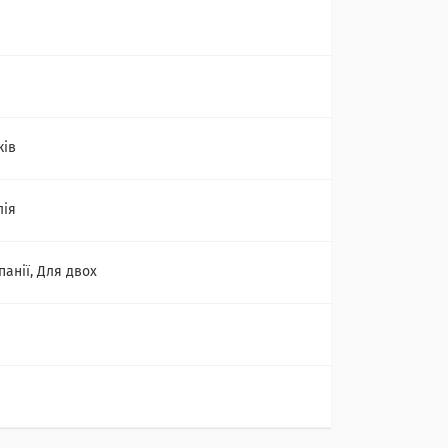
ків
лія
панії, Для двох