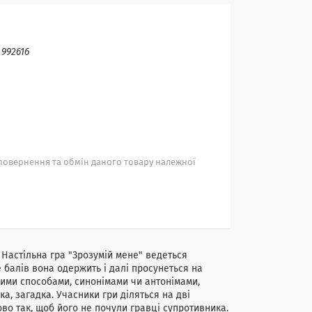
:
992616
повернення та обмін даного товару належної
 Настільна гра "Зрозумій мене" ведеться
 балів вона одержить і далі просунеться на
ими способами, синонімами чи антонімами,
а, загадка. Учасники гри діляться на дві
о так, щоб його не почули гравці супротивника.