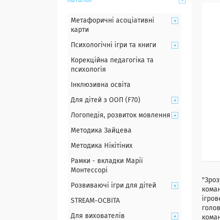
Каталог
Метафоричні асоціативні
карти
Психологічні ігри та книги
Корекційна педагогіка та
психологія
Інклюзивна освіта
Для дітей з ООП (F70)
Логопедія, розвиток мовлення
Методика Зайцева
Методика Нікітіних
Рамки - вкладки Марії
Монтессорі
"Зроз
Розвиваючі ігри для дітей
коман
ігров
STREAM-ОСВІТА
голов
Для вихователів
коман