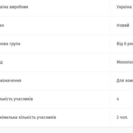
аїна виробник
Україна
ан
Новий
кова група
Від 6 ро
ид
Монопо
изначення
Для ком
лькість учасників
4
німальна кількість учасників
2 чол.