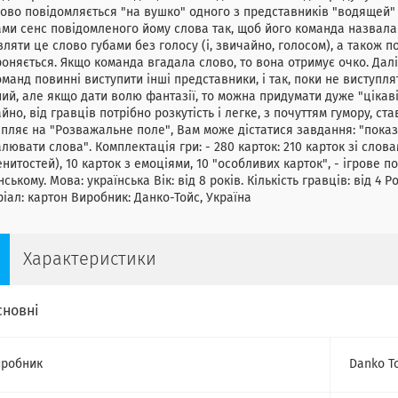
ово повідомляється "на вушко" одного з представників "водящей" 
ми сенс повідомленого йому слова так, щоб його команда назвала
ляти це слово губами без голосу (і, звичайно, голосом), а також 
оняється. Якщо команда вгадала слово, то вона отримує очко. Далі
оманд повинні виступити інші представники, і так, поки не виступля
ий, але якщо дати волю фантазії, то можна придумати дуже "цікаві" с
йно, від гравців потрібно розкутість і легке, з почуттям гумору, 
пляє на "Розважальне поле", Вам може дістатися завдання: "показа
лювати слова". Комплектація гри: - 280 карток: 210 карток зі слова
нитостей), 10 карток з емоціями, 10 "особливих карток", - ігрове пол
нському. Мова: українська Вік: від 8 років. Кількість гравців: від 4 Ро
іал: картон Виробник: Данко-Тойс, Україна
Характеристики
сновні
робник
Danko T