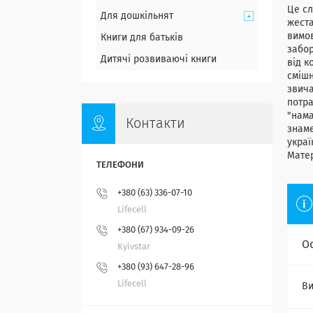
Це сл
Для дошкільнят
жеста
вимов
Книги для батьків
забор
Дитячі розвиваючі книги
від к
смішн
звича
потра
"нама
Контакти
знаме
украї
Матер
+380 (63) 336-07-10
Lifecell
+380 (67) 934-09-26
О
Kyivstar
+380 (93) 647-28-96
Lifecell
Ви