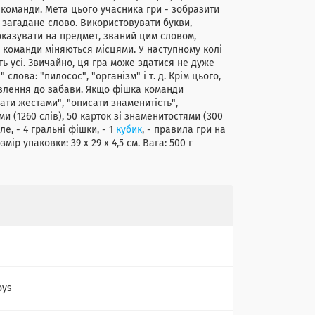
команди. Мета цього учасника гри - зобразити
 загадане слово. Використовувати букви,
показувати на предмет, званий цим словом,
 команди міняються місцями. У наступному колі
ть усі. Звичайно, ця гра може здатися не дуже
лова: "пилосос", "організм" і т. д. Крім цього,
ставлення до забави. Якщо фішка команди
ти жестами", "описати знаменитість",
ми (1260 слів), 50 карток зі знаменитостями (300
е, - 4 гральні фішки, - 1
кубик
, - правила гри на
змір упаковки: 39 х 29 х 4,5 см. Вага: 500 г
oys