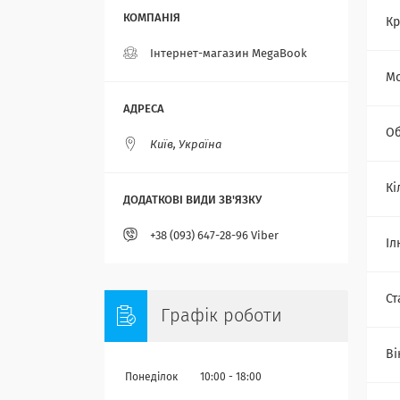
Кр
Інтернет-магазин MegaBook
Мо
Об
Київ, Україна
Кі
+38 (093) 647-28-96 Viber
Іл
Ст
Графік роботи
Ві
Понеділок
10:00
18:00