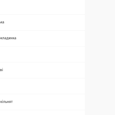
ька
бкладинка
ві
кільнят