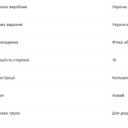
аїна виробник
Україна
ва видання
Українс
кладинка
М'яка о
лькість сторінок
16
юстрації
Кольоро
ан
Новий
кова група
Для дош