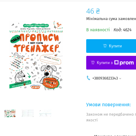
46 ₴
Мінімальна сума замовленн
В наявності
Код:
4624
Купити
Купити з
+380936823343
Законом не передбачено 
якості