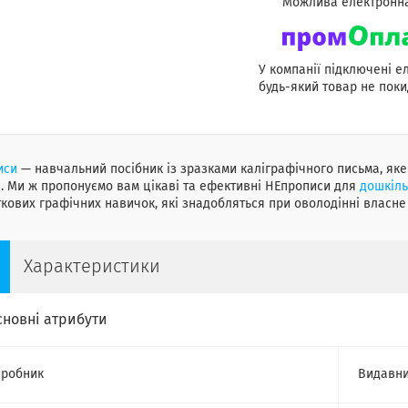
У компанії підключені е
будь-який товар не поки
иси
— навчальний посібник із зразками каліграфічного письма, як
. Ми ж пропонуємо вам цікаві та ефективні НЕпрописи для
дошкіль
кових графічних навичок, які знадобляться при оволодінні власне
Характеристики
сновні атрибути
робник
Видавн