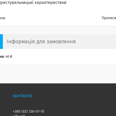
ористувальницькі характеристики
анр
Пропис
Інформація для замовлення
на:
46 ₴
+380 (63) 336-07-10