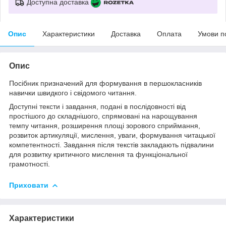
Доступна доставка
Опис
Характеристики
Доставка
Оплата
Умови п
Опис
Посібник призначений для формування в першокласників
навички швидкого і свідомого читання.
Доступні тексти і завдання, подані в послідовності від
простішого до складнішого, спрямовані на нарощування
темпу читання, розширення площі зорового сприймання,
розвиток артикуляції, мислення, уваги, формування читацької
компетентності. Завдання після текстів закладають підвалини
для розвитку критичного мислення та функціональної
грамотності.
Приховати
Характеристики