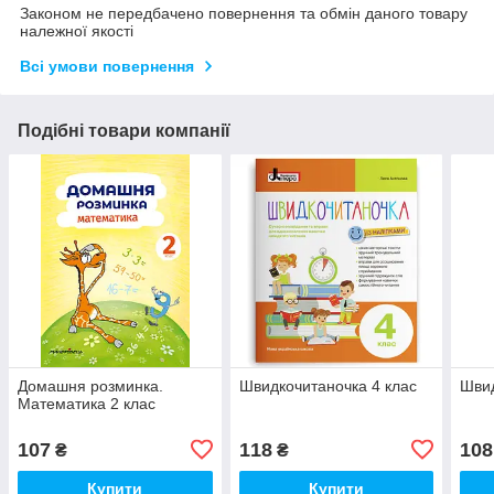
Законом не передбачено повернення та обмін даного товару
належної якості
Всі умови повернення
Подібні товари компанії
Домашня розминка.
Швидкочитаночка 4 клас
Швид
Математика 2 клас
107
118
108
₴
₴
Купити
Купити