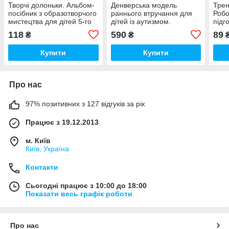
Творчі долоньки. Альбом-
Денверська модель
Трен
посібник з образотворчого
раннього втручання для
Робо
мистецтва для дітей 5-го
дітей із аутизмом.
підг
року життя
Роджерс С.
для 
118
590
89
₴
₴
Купити
Купити
Про нас
97% позитивних з 127 відгуків за рік
Працює з 19.12.2013
м. Київ
Київ, Україна
Контакти
Сьогодні працює з 10:00 до 18:00
Показати весь графік роботи
Про нас