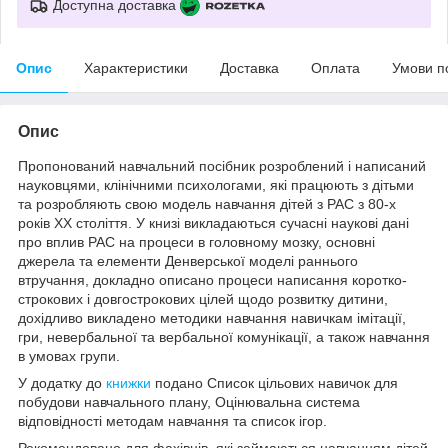
Доступна доставка
Опис
Характеристики
Доставка
Оплата
Умови п
Опис
Пропонований навчальний посібник розроблений і написаний
науковцями, клінічними психологами, які працюють з дітьми
та розробляють свою модель навчання дітей з РАС з 80-х
років ХХ століття. У книзі викладаються сучасні наукові дані
про вплив РАС на процеси в головному мозку, основні
джерела та елементи Денверської моделі раннього
втручання, докладно описано процеси написання коротко-
строкових і довгострокових цілей щодо розвитку дитини,
дохідливо викладено методики навчання навичкам імітації,
гри, невербальної та вербальної комунікації, а також навчання
в умовах групи.
У додатку до
книжки
подано Список цільових навичок для
побудови навчального плану, Оцінювальна система
відповідності методам навчання та список ігор.
Рекомендовано для фахівців, які займаються навчанням дітей