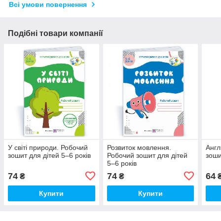
Всі умови повернення
Подібні товари компанії
У світі природи. Робочий
Розвиток мовлення.
Англ
зошит для дітей 5–6 років
Робочий зошит для дітей
зоши
5–6 років
74
74
64
₴
₴
Купити
Купити