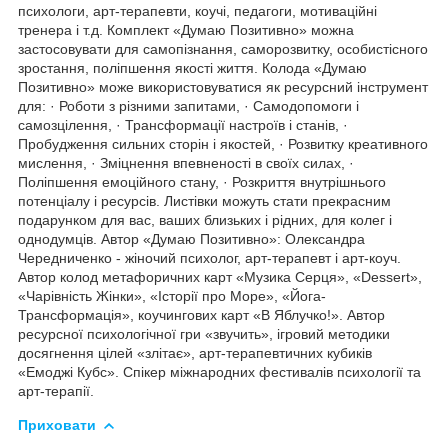
психологи, арт-терапевти, коучі, педагоги, мотиваційні
тренера і т.д. Комплект «Думаю Позитивно» можна
застосовувати для самопізнання, саморозвитку, особистісного
зростання, поліпшення якості життя. Колода «Думаю
Позитивно» може використовуватися як ресурсний інструмент
для: · Роботи з різними запитами, · Самодопомоги і
самозцілення, · Трансформації настроїв і станів, ·
Пробудження сильних сторін і якостей, · Розвитку креативного
мислення, · Зміцнення впевненості в своїх силах, ·
Поліпшення емоційного стану, · Розкриття внутрішнього
потенціалу і ресурсів. Листівки можуть стати прекрасним
подарунком для вас, ваших близьких і рідних, для колег і
однодумців. Автор «Думаю Позитивно»: Олександра
Чередниченко - жіночий психолог, арт-терапевт і арт-коуч.
Автор колод метафоричних карт «Музика Серця», «Dessert»,
«Чарівність Жінки», «Історії про Море», «Йога-
Трансформація», коучингових карт «В Яблучко!». Автор
ресурсної психологічної гри «звучить», ігровий методики
досягнення цілей «злітає», арт-терапевтичних кубиків
«Емоджі Кубс». Спікер міжнародних фестивалів психології та
арт-терапії.
Приховати