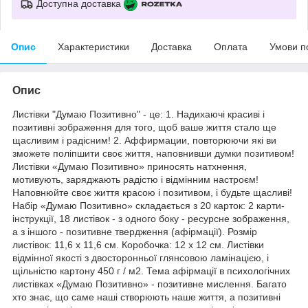
Доступна доставка
Опис
Характеристики
Доставка
Оплата
Умови п
Опис
Листівки "Думаю Позитивно" - це: 1. Надихаючі красиві і
позитивні зображення для того, щоб ваше життя стало ще
щасливим і радісним! 2. Аффирмации, повторюючи які ви
зможете поліпшити своє життя, наповнивши думки позитивом!
Листівки «Думаю Позитивно» приносять натхнення,
мотивують, заряджають радістю і відмінним настроєм!
Наповнюйте своє життя красою і позитивом, і будьте щасливі!
Набір «Думаю Позитивно» складається з 20 карток: 2 карти-
інструкції, 18 листівок - з одного боку - ресурсне зображення,
а з іншого - позитивне твердження (афірмації). Розмір
листівок: 11,6 х 11,6 см. Коробочка: 12 х 12 см. Листівки
відмінної якості з двосторонньої глянсовою ламінацією, і
щільністю картону 450 г / м2. Тема афірмації в психологічних
листівках «Думаю Позитивно» - позитивне мислення. Багато
хто знає, що саме наші створюють наше життя, а позитивні