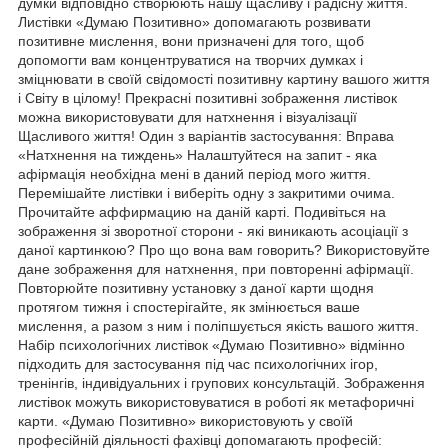
думки відповідно створюють нашу щасливу і радісну життя.
Листівки «Думаю Позитивно» допомагають розвивати
позитивне мислення, вони призначені для того, щоб
допомогти вам концентруватися на творчих думках і
зміцнювати в своїй свідомості позитивну картину вашого життя
і Світу в цілому! Прекрасні позитивні зображення листівок
можна використовувати для натхнення і візуалізації
Щасливого життя! Один з варіантів застосування: Вправа
«Натхнення на тиждень» Налаштуйтеся на запит - яка
афірмація необхідна мені в даний період мого життя.
Перемішайте листівки і виберіть одну з закритими очима.
Прочитайте аффирмацию на даній карті. Подивіться на
зображення зі зворотної сторони - які виникають асоціації з
даної картинкою? Про що вона вам говорить? Використовуйте
дане зображення для натхнення, при повторенні афірмації.
Повторюйте позитивну установку з даної карти щодня
протягом тижня і спостерігайте, як змінюється ваше
мислення, а разом з ним і поліпшується якість вашого життя.
Набір психологічних листівок «Думаю Позитивно» відмінно
підходить для застосування під час психологічних ігор,
тренінгів, індивідуальних і групових консультацій. Зображення
листівок можуть використовуватися в роботі як метафоричні
карти. «Думаю Позитивно» використовують у своїй
професійній діяльності фахівці допомагають професій: