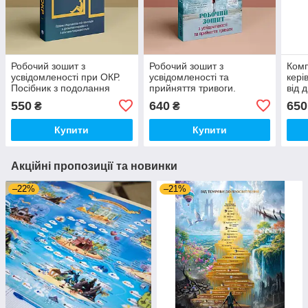
Робочий зошит з
Робочий зошит з
Ком
усвідомленості при ОКР.
усвідомленості та
кері
Посібник з подолання
прийняття тривоги.
від 
обсесій і компульсій за
Посібник зі звільнення від
Вол
550
640
650
₴
₴
допомогою усвідомленості
тривоги, фобій і
й когнітивно-поведін
занепокоєння за
Купити
Купити
допомогою терапії
Акційні пропозиції та новинки
–22%
–21%