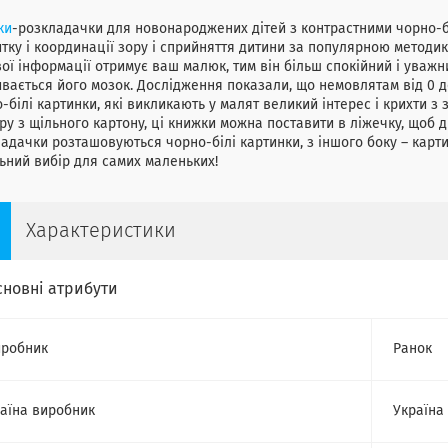
ки
-розкладачки для новонароджених дітей з контрастними чорно-б
тку і координації зору і сприйняття дитини за популярною методи
ої інформації отримує ваш малюк, тим він більш спокійний і уважн
вається його мозок. Дослідження показали, що немовлятам від 0 до
-білі картинки, які викликають у малят великий інтерес і крихти 
ру з щільного картону, ці книжки можна поставити в ліжечку, щоб 
адачки розташовуються чорно-білі картинки, з іншого боку – карти
ьний вибір для самих маленьких!
Характеристики
сновні атрибути
робник
Ранок
аїна виробник
Україна