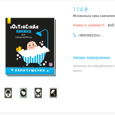
114 ₴
Мінімальна сума замовленн
Немає в наявності
Код
+380936823343
Законом не передбачено 
якості