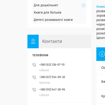
Для дошкільнят
Книж
розви
Книги для батьків
зоров
Дитячі розвиваючі книги
розви
чорно
розмі
розкл
ідеал
Контакти
+380 (63) 336-07-10
О
Lifecell
+380 (67) 934-09-26
Ви
Kyivstar
+380 (93) 647-28-96
Lifecell
Кр