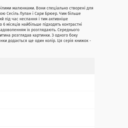
ілими малюнками. Вони спеціально створені для
кою Сесіль Лупан і Сари Брюер. Чим більше
ий під час неспання і тим активніше
 6 місяців найбільше підходять контрастні
з задоволенням їх розглядають. Середнього
дитина розглядав картинки. З одного боку
нки додається ще один колір. Ця серія книжок -