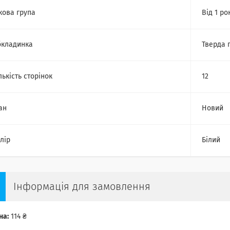
кова група
Від 1 ро
кладинка
Тверда 
лькість сторінок
12
ан
Новий
лір
Білий
Інформація для замовлення
на:
114 ₴