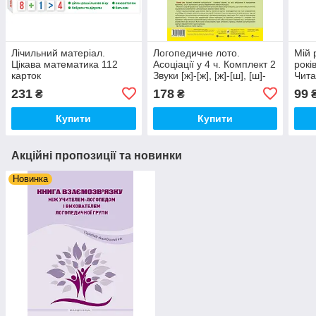
Лічильний матеріал.
Логопедичне лото.
Мій 
Цікава математика 112
Асоціації у 4 ч. Комплект 2
рокі
карток
Звуки [ж]-[ж], [ж]-[ш], [ш]-
Чита
[ш], [ч]-[ч], [ч]-[шч]
231
178
99
₴
₴
Купити
Купити
Акційні пропозиції та новинки
Новинка