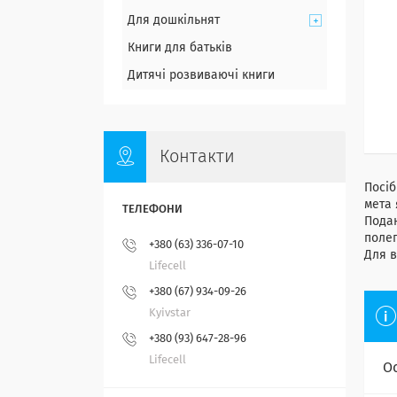
Для дошкільнят
Книги для батьків
Дитячі розвиваючі книги
Контакти
Посіб
мета 
Подан
полег
+380 (63) 336-07-10
Для в
Lifecell
+380 (67) 934-09-26
Kyivstar
+380 (93) 647-28-96
Lifecell
О