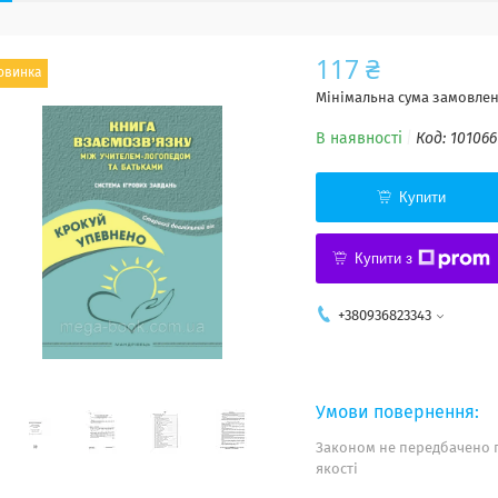
117 ₴
овинка
Мінімальна сума замовленн
В наявності
Код:
101066
Купити
Купити з
+380936823343
Законом не передбачено 
якості