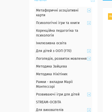
Каталог
Метафоричні асоціативні
карти
Н
Психологічні ігри та книги
Корекційна педагогіка та
психологія
Інклюзивна освіта
Для дітей з ООП (F70)
Логопедія, розвиток мовлення
Методика Зайцева
Методика Нікітіних
Рамки - вкладки Марії
Монтессорі
Розвиваючі ігри для дітей
STREAM-ОСВІТА
Для вихователів