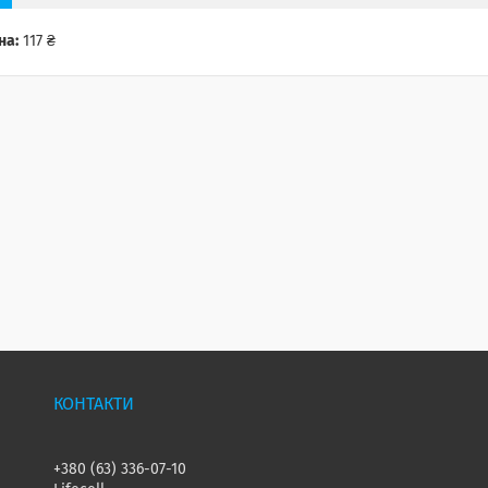
на:
117 ₴
+380 (63) 336-07-10