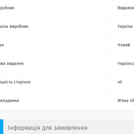
робник
Видавни
аїна виробник
Україна
ан
Новий
ва видання
Українс
лькість сторінок
40
кладинка
М'яка о
Інформація для замовлення