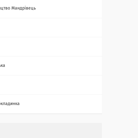
цтво Мандрівець
ька
бкладинка