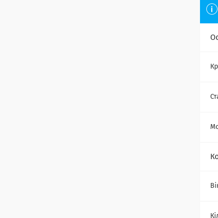
О
Кр
Ст
Мо
К
Ві
Кі