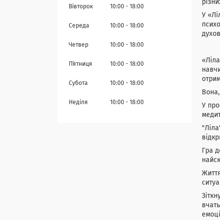
різни
Вівторок
10:00
18:00
У «Лі
психо
Середа
10:00
18:00
духов
Четвер
10:00
18:00
«Ліла
Пʼятниця
10:00
18:00
навчи
отрим
Субота
10:00
18:00
Вона,
Неділя
10:00
18:00
У про
медит
"Ліла
відкр
Гра д
найск
Життя
ситуа
Зіткн
вчать
емоці