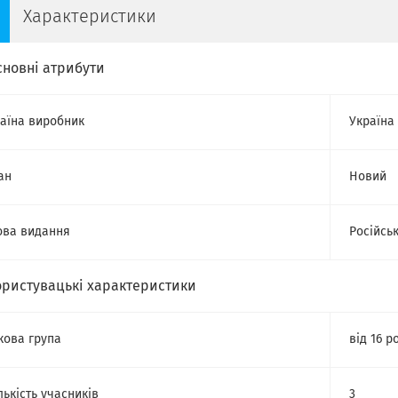
Характеристики
сновні атрибути
аїна виробник
Україна
ан
Новий
ва видання
Російсь
ористувацькi характеристики
кова група
від 16 р
лькість учасників
3