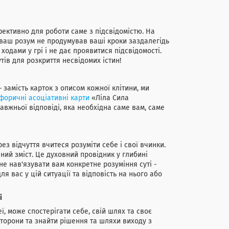
ективно для роботи саме з підсвідомістю. На
б ваш розум не продумував ваші кроки заздалегідь
 ходами у грі і не дає проявитися підсвідомості.
тів для розкриття несвідомих істин!
– замість карток з описом кожної клітини, ми
форичні асоціативні карти
«Ліла Сила
равжньої відповіді, яка необхідна саме вам, саме
ез відчуття вчитеся розуміти себе і свої вчинки.
нний зміст. Це духовний провідник у глибині
 не нав'язувати вам конкретне розуміння суті -
я вас у цій ситуації та відповість на нього або
і
ї, може спостерігати себе, свій шлях та своє
сторони та знайти рішення та шляхи виходу з