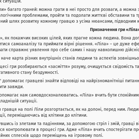
х ситуацій.
ли» багато граней: можна грати в неї просто для розваги, а можна 
логічними проблемами, пройти та подолати життєві обставини та т
ний шлях розвитку кожному гравцю з усіма нюансами, підводним к
Призначення гри «Ліла
», як покажчик високих цілей, яких прагне кожна людина. Вона доп
тися самоаналізу та приймати вірні рішення. «Ліла» – це дуже еф
ати справжнє уявлення про себе самих і нашу навколишню дійсніс
 наче карта різних внутрішніх станів людини та аспектів зовнішньої
цесі гри розбираються «засміття» розуму, очищується свідомість та
ативного стану бездумності.
" допомагає гравцеві знайти відповіді на найрізноманітніші питанн
ити завжди.
опомагає нам самовдосконалюватись. «Ліла» вчить бути спокійним 
ладнішій ситуації.
 гравця на полі Ліли розгортається, як на долоні, перед ним. Люди
ції, переміщаючись від клітини до клітини.
увшись із злетами та падіннями, за допомогою стріл і змій, гравці 
ся контролювати в процесі гри. Адже «Ліла» вчить спостерігати пр
йних сплесків щодо переміщень на ігровому полі.