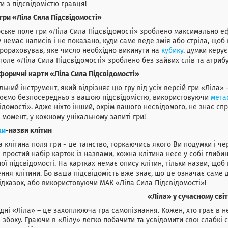
и з підсвідомістю гравця!
гри «Ліла Сила Підсвідомості»
ське поле гри «Ліла Сила Підсвідомості» зроблено максимально еф
 немає написів і не показано, куди саме веде змія або стріла, що
прораховував, яке число необхідно викинути на
кубику
. думки керує
поле «Ліла Сила Підсвідомості» зроблено без зайвих слів та атрибу
оричні карти «Ліла Сила Підсвідомості»
льний інструмент, який відрізняє цю гру від усіх версій гри «Ліла» 
юємо безпосередньо з вашою підсвідомістю, використовуючи
мета
ідомості». Адже ніхто інший, окрім вашого несвідомого, не знає сп
 момент, у кожному унікальному запиті гри!
ки
-назви клітин
 клітина поля гри - це таїнство, торкаючись якого Ви подумки і чер
 простий набір карток із назвами, кожна клітина несе у собі глиби
ої підсвідомості. На картках немає опису клітин, тільки назви, щоб
ння клітини. Бо ваша підсвідомість вже знає, що це означає саме дл
ідказок, або використовуючи МАК «Ліла Сила Підсвідомості»!
«Ліла» у сучасному світ
дні «Ліла» – це захоплююча гра самопізнання. Кожен, хто грає в не
 збоку. Граючи в «Лілу» легко побачити та усвідомити свої слабкі 