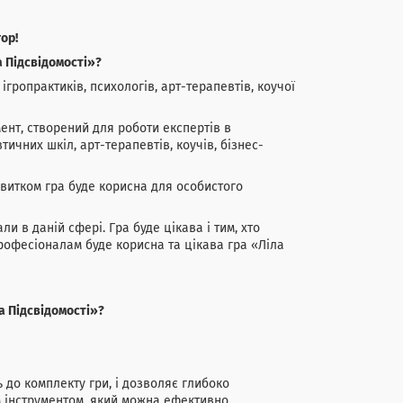
ор!
а Підсвідомості»?
гропрактиків, психологів, арт-терапевтів, коучої
ент, створений для роботи експертів в
ичних шкіл, арт-терапевтів, коучів, бізнес-
витком гра буде корисна для особистого
ли в даній сфері. Гра буде цікава і тим, хто
рофесіоналам буде корисна та цікава гра «Ліла
а Підсвідомості»?
 до комплекту гри, і дозволяє глибоко
м інструментом, який можна ефективно