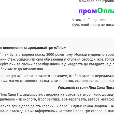
У компанії підключені е
будь-який товар не поки
ія виникнення стародавньої гри «Ліла»
Ліла» була створена понад 2000 років тому. Монахи мудреці створил
ний стан, усвідомити свої обмеження й ступеня свободи, але, голов
ерігаючи за своїми переміщеннями від квадрата до квадрата, від р
ближає їх до визволення.
я про гру «Ліла» залишалися таємними, їх зберігали та передавали
 і ми маємо можливість пізнати це таїнство, яке відкрилося для нас
Унікальність гри «Ліла Сила Підс
Ліла Сила Підсвідомості», створена на основі багаторічного досві
ниченко – психолога, ігропрактика, арт-терапевта, автора метафор
равила гри відповідають класичній версії. Однак кожна людина – це
вана взаємодія з метафоричними картами і поле гри створено мак