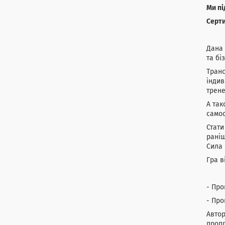
Ми пі
Серти
Дана 
та бі
Транс
індив
трене
А так
самос
Стати
раніш
Сила 
Гра в
- Про
- Про
Авто
пропр