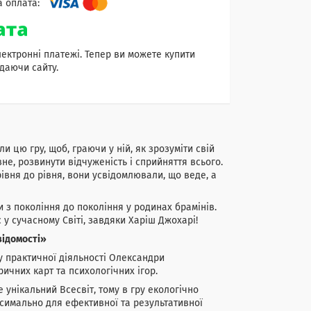
лектронні платежі. Тепер ви можете купити
даючи сайту.
и цю гру, щоб, граючи у ній, як зрозуміти свій
не, розвинути відчуженість і сприйняття всього.
івня до рівня, вони усвідомлювали, що веде, а
 з покоління до покоління у родинах брамінів.
 у сучасному Світі, завдяки Харіш Джохарі!
відомості»
ду практичної діяльності Олександри
ичних карт та психологічних ігор.
 унікальний Всесвіт, тому в гру екологічно
симально для ефективної та результативної