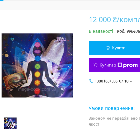
12 000 ₴/комп
В наявності
Код:
996408
Купити
Купити з
+380 (63) 336-07-10
Законом не передбачено 
якості