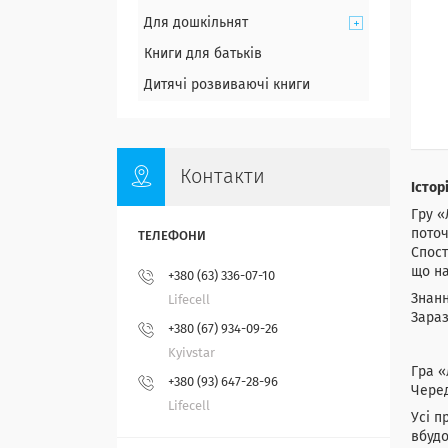
Для дошкільнят
Книги для батьків
Дитячі розвиваючі книги
Контакти
Істор
Гру «
поточ
Спост
що на
+380 (63) 336-07-10
Знанн
Lifecell
Зараз
+380 (67) 934-09-26
Kyivstar
Гра «
+380 (93) 647-28-96
Черед
Lifecell
Усі п
вбудо