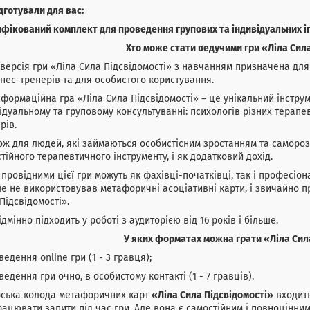
дготували для вас:
фікований комплект для проведення групових та індивідуальних іг
Хто може стати ведучими гри «Ліла Сил
версія гри «Ліла Сила Підсвідомості» з навчанням призначена для і
знес-тренерів та для особистого користування.
формаційна гра «Ліла Сила Підсвідомості» – це унікальний інструм
ідуальному та груповому консультуванні: психологів різних терапевт
рів.
ож для людей, які займаються особистісним зростанням та самороз
тійного терапевтичного інструменту, і як додатковий дохід.
 провідними цієї гри можуть як фахівці-початківці, так і професіона
е не використовував метафоричні асоціативні карти, і звичайно п
Підсвідомості».
ідмінно підходить у роботі з аудиторією від 16 років і більше.
У яких форматах можна грати «Ліла Сил
ведення online гри (1 - 3 гравця);
ведення гри очно, в особистому контакті (1 - 7 гравців).
рська колода метафоричних карт
«Ліла Сила Підсвідомості»
входить
ацювати запити під час гри. Але вона є самостійним і повноцінни