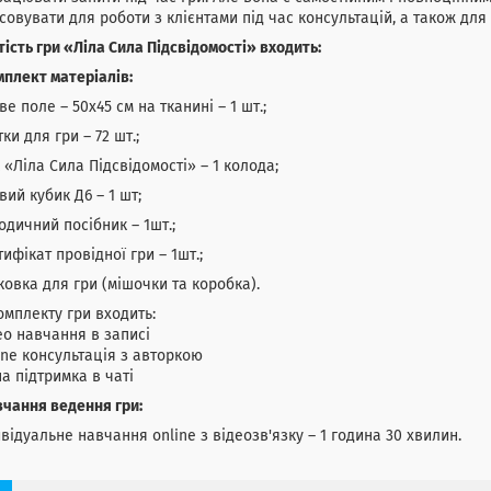
совувати для роботи з клієнтами під час консультацій, а також для
тість гри «Ліла Сила Підсвідомості» входить:
мплект матеріалів:
ове поле – 50х45 см на тканині – 1 шт.;
тки для гри – 72 шт.;
 «Ліла Сила Підсвідомості» – 1 колода;
овий кубик Д6 – 1 шт;
одичний посібник – 1шт.;
тифікат провідної гри – 1шт.;
ковка для гри (мішочки та коробка).
омплекту гри входить:
ео навчання в записі
ine консультація з авторкою
на підтримка в чаті
вчання ведення гри:
ивідуальне навчання online з відеозв'язку – 1 година 30 хвилин.