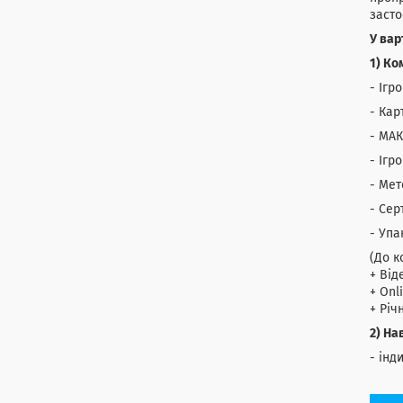
засто
У вар
1) Ко
- Ігр
- Кар
- МАК
- Ігр
- Мет
- Сер
- Упа
(До к
+ Від
+ Onl
+ Річ
2) На
- інд