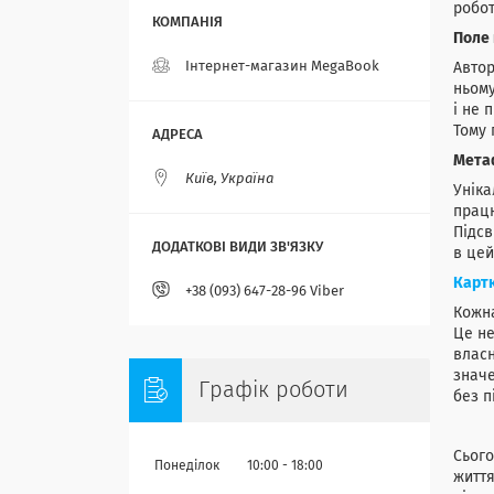
робот
Поле 
Інтернет-магазин MegaBook
Автор
ньому
і не 
Тому 
Метаф
Київ, Україна
Уніка
прац
Підсв
в цей
Карт
+38 (093) 647-28-96 Viber
Кожна
Це не
власн
значе
Графік роботи
без п
Сього
Понеділок
10:00
18:00
життя