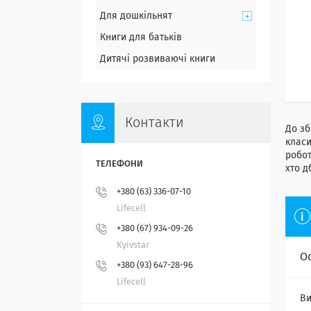
Для дошкільнят
Книги для батьків
Дитячі розвиваючі книги
Контакти
До зб
класи
робот
хто д
+380 (63) 336-07-10
Lifecell
+380 (67) 934-09-26
Kyivstar
О
+380 (93) 647-28-96
Lifecell
Ви