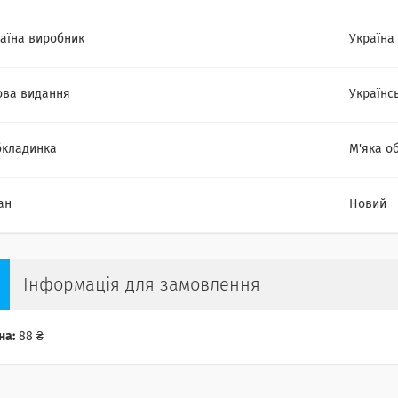
аїна виробник
Україна
ва видання
Українс
кладинка
М'яка о
ан
Новий
Інформація для замовлення
на:
88 ₴