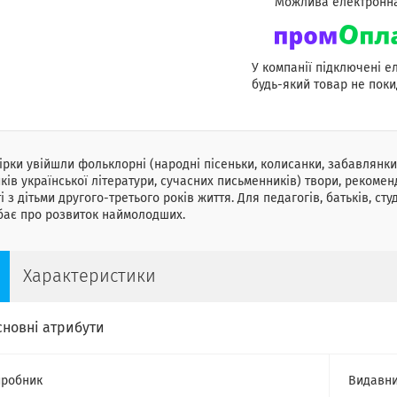
У компанії підключені е
будь-який товар не поки
ірки увійшли фольклорні (народні пісеньки, колисанки, забавлянки, 
ків української літератури, сучасних письменників) твори, реком
і з дітьми другого-третього років життя. Для педагогів, батьків, сту
бає про розвиток наймолодших.
Характеристики
сновні атрибути
робник
Видавни