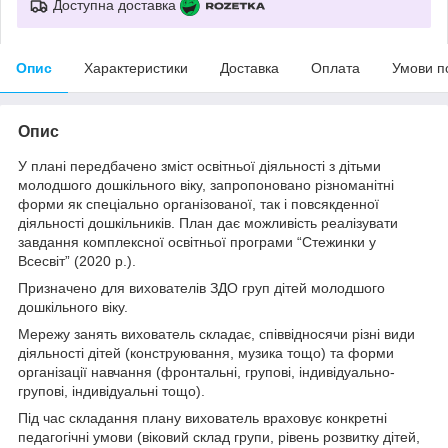
Доступна доставка
Опис
Характеристики
Доставка
Оплата
Умови п
Опис
У плані передбачено зміст освітньої діяльності з дітьми
молодшого дошкільного віку, запропоновано різноманітні
форми як спеціально організованої, так і повсякденної
діяльності дошкільників. План дає можливість реалізувати
завдання комплексної освітньої програми “Стежинки у
Всесвіт” (2020 р.).
Призначено для вихователів ЗДО груп дітей молодшого
дошкільного віку.
Мережу занять вихователь складає, співвідносячи різні види
діяльності дітей (конструювання, музика тощо) та форми
організації навчання (фронтальні, групові, індивідуально-
групові, індивідуальні тощо).
Під час складання плану вихователь враховує конкретні
педагогічні умови (віковий склад групи, рівень розвитку дітей,