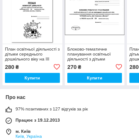
План освітньої діяльності з
Блоково-тематичне
План
дітьми середнього
планування освітньої
діть
дошкільного віку на ІІI
діяльності з дітьми
дошк
квартал
молодшого дошкільного
квар
280
270
280
₴
₴
віку (третій кв-л)
Купити
Купити
Про нас
97% позитивних з 127 відгуків за рік
Працює з 19.12.2013
м. Київ
Київ, Україна