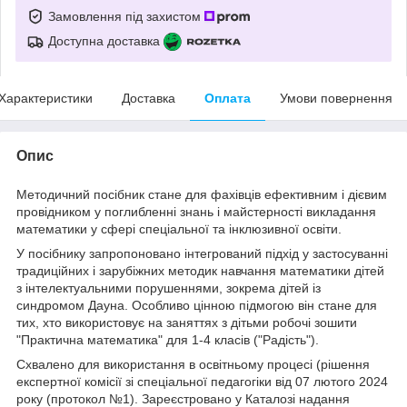
Замовлення під захистом
Доступна доставка
Характеристики
Доставка
Оплата
Умови повернення
Опис
Методичний посібник стане для фахівців ефективним і дієвим
провідником у поглибленні знань і майстерності викладання
математики у сфері спеціальної та інклюзивної освіти.
У посібнику запропоновано інтегрований підхід у застосуванні
традиційних і зарубіжних методик навчання математики дітей
з інтелектуальними порушеннями, зокрема дітей із
синдромом Дауна. Особливо цінною підмогою він стане для
тих, хто використовує на заняттях з дітьми робочі зошити
"Практична математика" для 1-4 класів ("Радість").
Схвалено для використання в освітньому процесі (рішення
експертної комісії зі спеціальної педагогіки від 07 лютого 2024
року (протокол №1). Зареєстровано у Каталозі надання