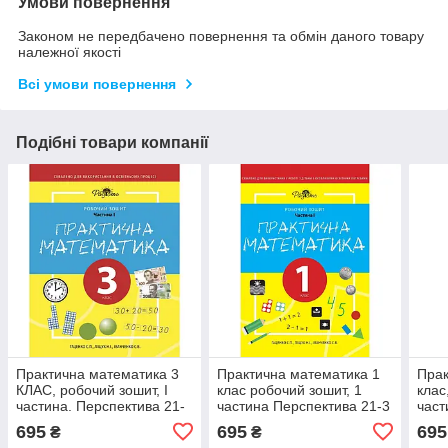
Умови повернення
Законом не передбачено повернення та обмін даного товару
належної якості
Всі умови повернення
Подібні товари компанії
Практична математика 3
Практична математика 1
Прак
КЛАС, робочий зошит, І
клас робочий зошит, 1
клас
частина. Перспектива 21-
частина Перспектива 21-3
част
3
695
695
695
₴
₴