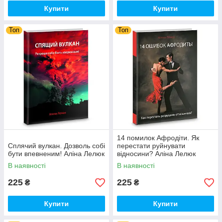
Купити
Купити
Топ
Топ
14 помилок Афродіти. Як
Сплячий вулкан. Дозволь собі
перестати руйнувати
бути впевненим! Аліна Лелюк
відносини? Аліна Лелюк
В наявності
В наявності
225
225
₴
₴
Купити
Купити