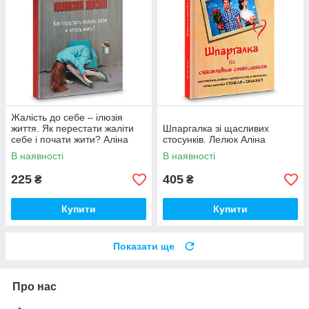
Жалість до себе – ілюзія
життя. Як перестати жаліти
Шпаргалка зі щасливих
себе і почати жити? Аліна
стосунків. Лелюк Аліна
Лелюк
В наявності
В наявності
225
405
₴
₴
Купити
Купити
Показати ще
Про нас