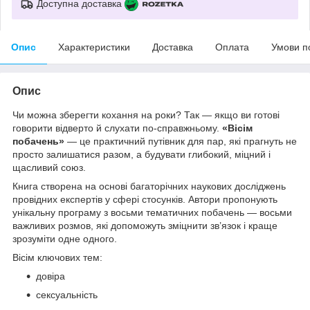
Доступна доставка
Опис
Характеристики
Доставка
Оплата
Умови п
Опис
Чи можна зберегти кохання на роки? Так — якщо ви готові
говорити відверто й слухати по-справжньому.
«Вісім
побачень»
— це практичний путівник для пар, які прагнуть не
просто залишатися разом, а будувати глибокий, міцний і
щасливий союз.
Книга створена на основі багаторічних наукових досліджень
провідних експертів у сфері стосунків. Автори пропонують
унікальну програму з восьми тематичних побачень — восьми
важливих розмов, які допоможуть зміцнити зв’язок і краще
зрозуміти одне одного.
Вісім ключових тем:
довіра
сексуальність