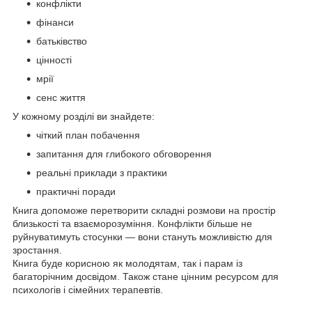
конфлікти
фінанси
батьківство
цінності
мрії
сенс життя
У кожному розділі ви знайдете:
чіткий план побачення
запитання для глибокого обговорення
реальні приклади з практики
практичні поради
Книга допоможе перетворити складні розмови на простір
близькості та взаєморозуміння. Конфлікти більше не
руйнуватимуть стосунки — вони стануть можливістю для
зростання.
Книга буде корисною як молодятам, так і парам із
багаторічним досвідом. Також стане цінним ресурсом для
психологів і сімейних терапевтів.