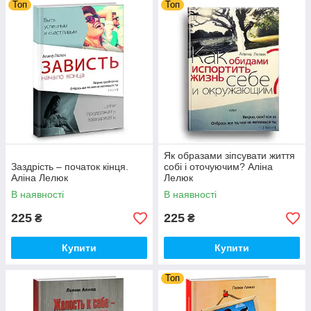
Топ
Топ
Як образами зіпсувати життя
Заздрість – початок кінця.
собі і оточуючим? Аліна
Аліна Лелюк
Лелюк
В наявності
В наявності
225
225
₴
₴
Купити
Купити
Топ