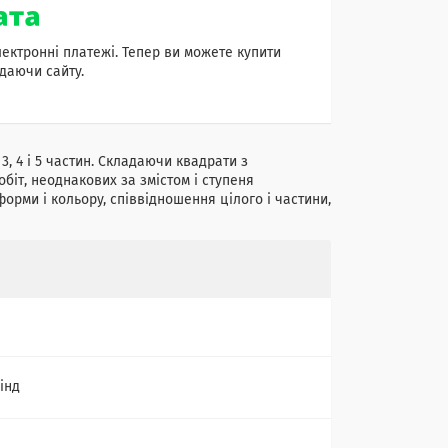
лектронні платежі. Тепер ви можете купити
даючи сайту.
3
,
4
і
5
частин
.
Складаючи
квадрати
з
обіт
,
неоднакових
за змістом
і
ступеня
форми
і
кольору
,
співвідношення
цілого
і
частини
,
інд