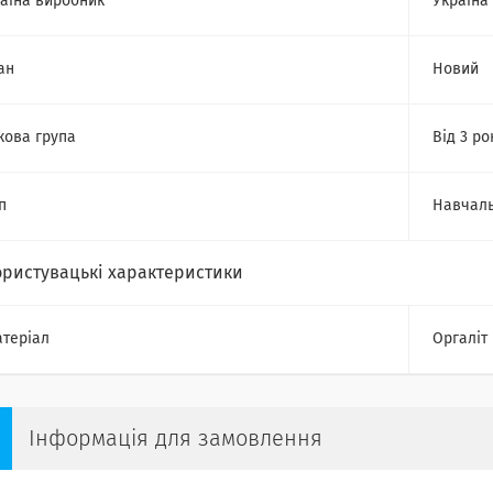
аїна виробник
Україна
ан
Новий
кова група
Від 3 ро
п
Навчаль
ористувацькi характеристики
теріал
Оргаліт
Інформація для замовлення