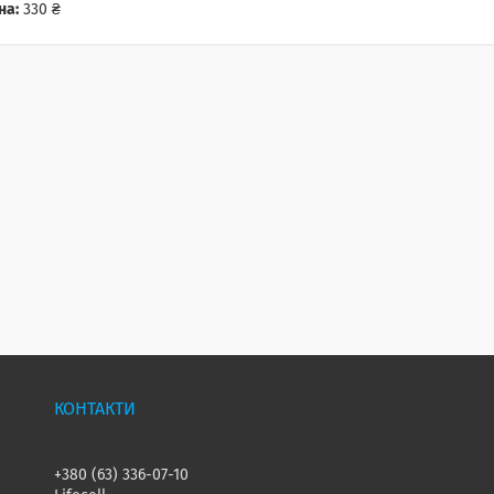
на:
330 ₴
+380 (63) 336-07-10