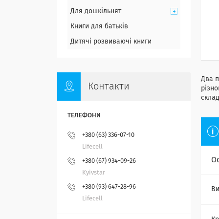
Для дошкільнят
Книги для батьків
Дитячі розвиваючі книги
Два
Контакти
різн
склад
+380 (63) 336-07-10
Lifecell
О
+380 (67) 934-09-26
Kyivstar
+380 (93) 647-28-96
Ви
Lifecell