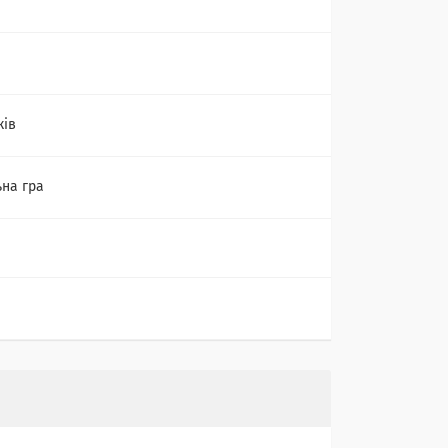
ків
на гра