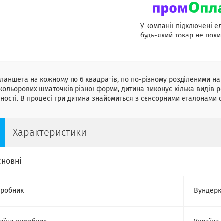
У компанії підключені е
будь-який товар не поки
планшета
на
кожному
по
6
квадратів
,
по
по
-
різному
розділеними
на
окольорових
шматочків
різної
форми
,
дитина
виконує
кілька
видів
р
ності
.
В
процесі
гри
дитина
знайомиться
з
сенсорними
еталонами
Характеристики
сновні
робник
Вундерк