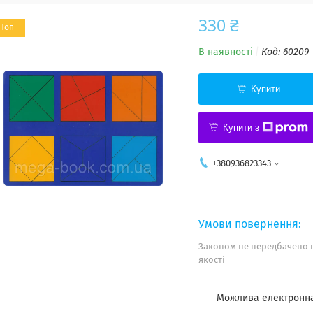
330 ₴
Топ
В наявності
Код:
60209
Купити
Купити з
+380936823343
Законом не передбачено 
якості