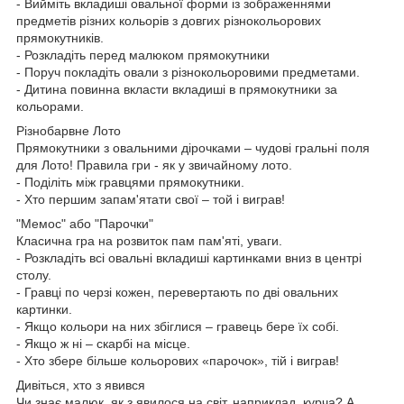
- Вийміть вкладиші овальної форми із зображеннями
предметів різних кольорів з довгих різнокольорових
прямокутників.
- Розкладіть перед малюком прямокутники
- Поруч покладіть овали з різнокольоровими предметами.
- Дитина повинна вкласти вкладиші в прямокутники за
кольорами.
Різнобарвне Лото
Прямокутники з овальними дірочками – чудові гральні поля
для Лото! Правила гри - як у звичайному лото.
- Поділіть між гравцями прямокутники.
- Хто першим запам'ятати свої – той і виграв!
"Мемос" або "Парочки"
Класична гра на розвиток пам пам'яті, уваги.
- Розкладіть всі овальні вкладиші картинками вниз в центрі
столу.
- Гравці по черзі кожен, перевертають по дві овальних
картинки.
- Якщо кольори на них збіглися – гравець бере їх собі.
- Якщо ж ні – скарбі на місце.
- Хто збере більше кольорових «парочок», тій і виграв!
Дивіться, хто з явився
Чи знає малюк, як з явилося на світ, наприклад, курча? А