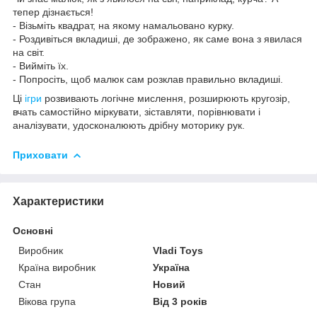
тепер дізнається!
- Візьміть квадрат, на якому намальовано курку.
- Роздивіться вкладиші, де зображено, як саме вона з явилася
на світ.
- Вийміть їх.
- Попросіть, щоб малюк сам розклав правильно вкладиші.
Ці
ігри
розвивають логічне мислення, розширюють кругозір,
вчать самостійно міркувати, зіставляти, порівнювати і
аналізувати, удосконалюють дрібну моторику рук.
Приховати
Характеристики
Основні
Виробник
Vladi Toys
Країна виробник
Україна
Стан
Новий
Вікова група
Від 3 років