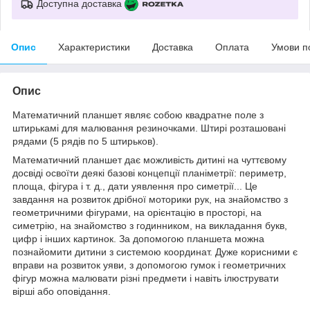
Доступна доставка
Опис
Характеристики
Доставка
Оплата
Умови п
Опис
Математичний планшет являє собою квадратне поле з
штирькамі для малювання резиночками. Штирі розташовані
рядами (5 рядів по 5 штирьков).
Математичний планшет дає можливість дитині на чуттєвому
досвіді освоїти деякі базові концепції планіметрії: периметр,
площа, фігура і т. д., дати уявлення про симетрії... Це
завдання на розвиток дрібної моторики рук, на знайомство з
геометричними фігурами, на орієнтацію в просторі, на
симетрію, на знайомство з годинником, на викладання букв,
цифр і інших картинок. За допомогою планшета можна
познайомити дитини з системою координат. Дуже корисними є
вправи на розвиток уяви, з допомогою гумок і геометричних
фігур можна малювати різні предмети і навіть ілюструвати
вірші або оповідання.