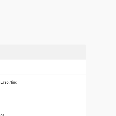
цтво Ліпс
ька