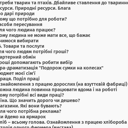
отреби тварин та птахів. Дбайливе ставлення до тваринно
есурси. Природні ресурси. Блага
ро дарі природи
Кому що потрібно для роботи?
Засоби пересування
Для чого людина працює?
Чому людина не може мати все, що бажає
Вчимося вибирати
6. Товари та послуги
Для чого людям потрібні гроші?
Бартерний обмін
Гроші допомагають робити вибір
Гра-драматизація "Подорож сумки на колесах"
Бюджет моєї сім'ї
Праця. Поділ праці
Ознайомлення з працею дорослих (на взуттєвій фабриці)
Кожна людина повинна працювати вдома і на роботі
Чому потрібні всі види праці?
Ціна. Що значить дорого чи дешево?
Магазини. Які вони бувають?
Для чого потрібна реклама?
Ми йдемо на ярмарок
Хліб – всьому голова. Ознайомлення з працею хлібороба
Історія одного фермера (вистава)