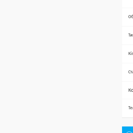
Об
Ти
Кі
Ст
К
Те