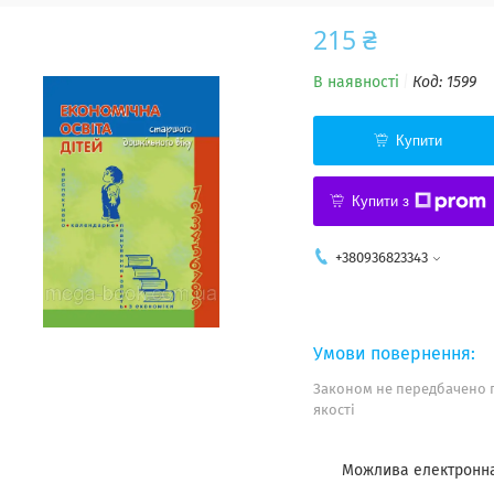
215 ₴
В наявності
Код:
1599
Купити
Купити з
+380936823343
Законом не передбачено 
якості