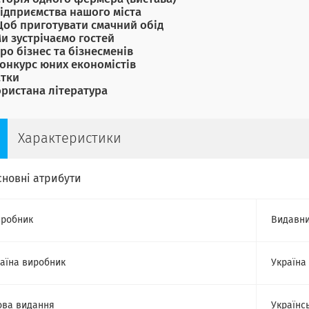
Підприємства нашого міста
Щоб приготувати смачний обід
Ми зустрічаємо гостей
Про бізнес та бізнесменів
Конкурс юних економістів
атки
ристана література
Характеристики
сновні атрибути
робник
Видавни
аїна виробник
Україна
ва видання
Українс