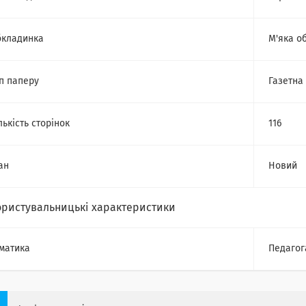
кладинка
М'яка о
п паперу
Газетна
лькість сторінок
116
ан
Новий
ористувальницькі характеристики
матика
Педагог