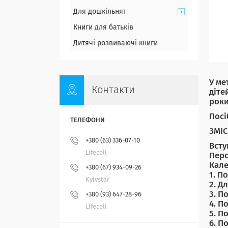
Для дошкільнят
Книги для батьків
Дитячі розвиваючі книги
У ме
Контакти
діте
роки
Посі
ЗМІС
+380 (63) 336-07-10
Всту
Lifecell
Перс
Кале
+380 (67) 934-09-26
1. П
Kyivstar
2. Д
3. П
+380 (93) 647-28-96
4. П
Lifecell
5. П
6. П