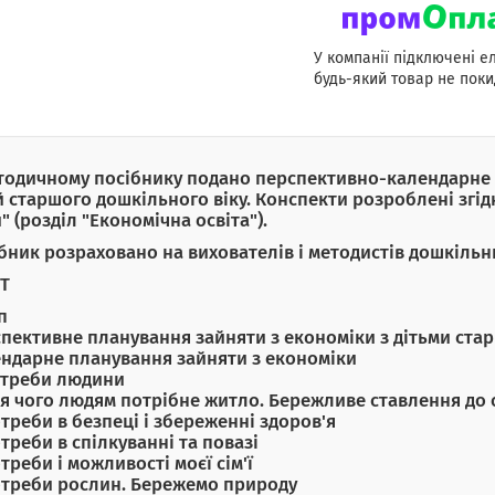
У компанії підключені е
будь-який товар не поки
тодичному посібнику подано перспективно-календарне 
й старшого дошкільного віку. Конспекти розроблені згі
" (розділ "Економічна освіта").
бник розраховано на вихователів і методистів дошкільни
Т
п
пективне планування зайняти з економіки з дітьми ста
ндарне планування зайняти з економіки
отреби людини
ля чого людям потрібне житло. Бережливе ставлення до 
отреби в безпеці і збереженні здоров'я
отреби в спілкуванні та повазі
отреби і можливості моєї сім'ї
отреби рослин. Бережемо природу