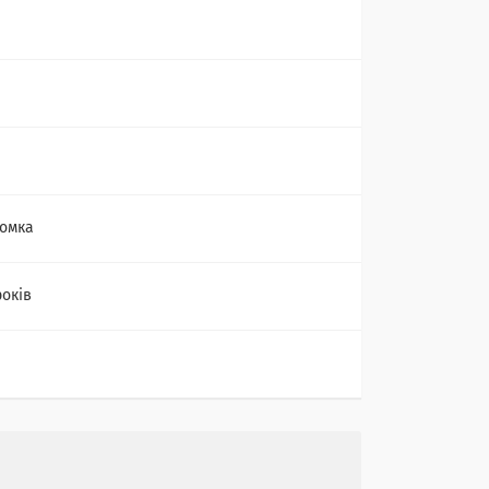
омка
років