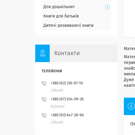
Для дошкільнят
Книги для батьків
Дитячі розвиваючі книги
Мате
Контакти
Матем
перим
знайо
викла
Дуже 
+380 (63) 336-07-10
навіт
Lifecell
+380 (67) 934-09-26
Kyivstar
+380 (93) 647-28-96
Lifecell
О