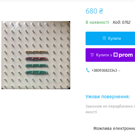
680 ₴
В наявності
Код:
0762
Купити
Купити з
+380936823343
Законом не передбачено 
якості