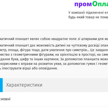
У компанії підключені е
будь-який товар не поки
матичний планшет являє собою квадратне поле зі штирками для м
атичний планшет дає можливість дитині на чуттєвому досвіді опану
етр, площа, фігура тощо, дати уявлення про симетрію... Це завданн
мство з геометричними фігурами, на орієнтацію в просторі, на сим
дання букв, цифр та інших картинок. За допомогою планшета можн
корисними є вправи на розвиток уяви, за допомогою гумок і геоме
ь ілюструвати вірші або оповідання.
Характеристики
сновні