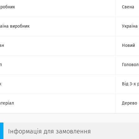
робник
Свена
аїна виробник
Україна
ан
Новий
п
Головол
к
Від 3-х 
теріал
Дерево
Інформація для замовлення