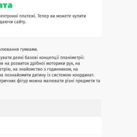
лектронні платежі. Тепер ви можете купити
даючи сайту.
алювання гумками.
вати деякі базові концепції планіметрії:
я на розвиток дрібної моторики рук, на
етрію, на знайомство з годинником, на
а познайомити дитину із системою координат.
тричних фігур можна малювати різні предмети та