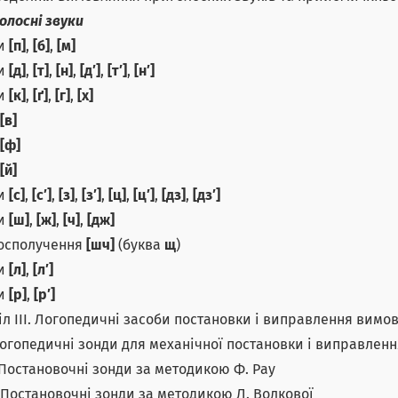
олосні звуки
ки
[п]
,
[б]
,
[м]
ки
[д]
,
[т]
,
[н]
,
[д′]
,
[т′]
,
[н′]
ки
[к]
,
[ґ]
,
[г]
,
[х]
[в]
[ф]
[й]
ки
[с]
,
[с′]
,
[з]
,
[з′]
,
[ц]
,
[ц′]
,
[дз]
,
[дз′]
ки
[ш]
,
[ж]
,
[ч]
,
[дж]
осполучення
[шч]
(буква
щ
)
ки
[л]
,
[л′]
ки
[р]
,
[р′]
іл ІІІ. Логопедичні засоби постановки і виправлення вимов
 Логопедичні зонди для механічної постановки і виправленн
1. Постановочні зонди за методикою Ф. Рау
2. Постановочні зонди за методикою Л. Волкової