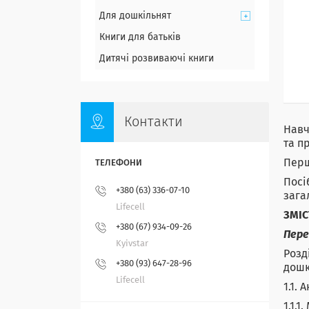
Для дошкільнят
Книги для батьків
Дитячі розвиваючі книги
Контакти
Навч
та п
Перш
Посі
+380 (63) 336-07-10
зага
Lifecell
ЗМІС
+380 (67) 934-09-26
Пер
Kyivstar
Розд
+380 (93) 647-28-96
дошк
Lifecell
1.1.
1.1.