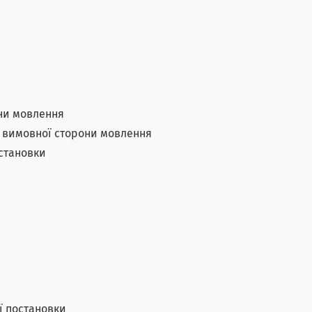
они мовлення
х вимовної сторони мовлення
остановки
ї постановки