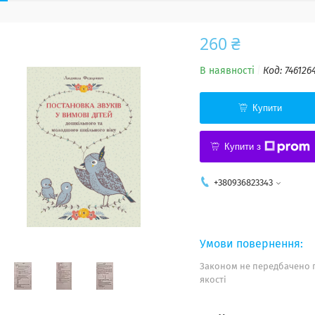
260 ₴
В наявності
Код:
746126
Купити
Купити з
+380936823343
Законом не передбачено 
якості