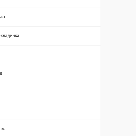
ька
бкладинка
ві
ам