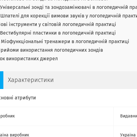
3. Універсальні зонді та зондозамінювачі в логопедичній пр
4. Шпателі для корекції вимови звуків у логопедичній практ
 Нові інструменти у світовій логопедичній практиці
1. Вестибулярні пластинки в логопедичній практиці
2. Міофункціональні тренажери в логопедичній практиці
 Прийоми використання логопедичних зондів
ок використаних джерел
Характеристики
сновні атрибути
робник
Видавни
аїна виробник
Україна