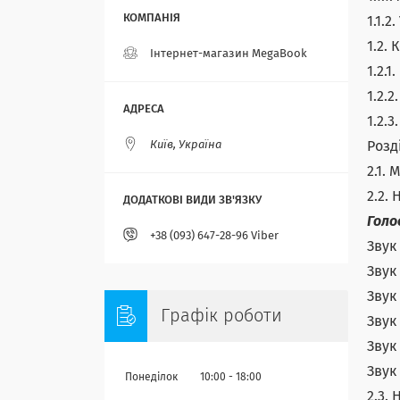
1.1.
1.2.
Інтернет-магазин MegaBook
1.2.
1.2.
1.2.
Київ, Україна
Розд
2.1.
2.2.
Голо
+38 (093) 647-28-96 Viber
Звук
Звук
Звук
Графік роботи
Звук
Звук
Звук
Понеділок
10:00
18:00
2.3.