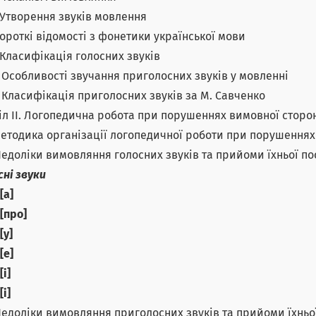
2. Утворення звуків мовлення
 Короткі відомості з фонетики української мови
1. Класифікація голосних звуків
2. Особливості звучання приголосних звуків у мовленні
3. Класифікація приголосних звуків за М. Савченко
іл ІІ. Логопедична робота при порушеннях вимовної стор
 Методика організації логопедичної роботи при порушення
 Недоліки вимовляння голосних звуків та прийоми їхньої п
сні звуки
[а]
[про]
[у]
[е]
[і]
[і]
 Недоліки вимовляння приголосних звуків та прийоми їхньо