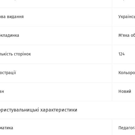
ва видання
Українс
кладинка
М'яка о
лькість сторінок
124
юстрації
Кольоро
ан
Новий
ористувальницькі характеристики
матика
Педагог