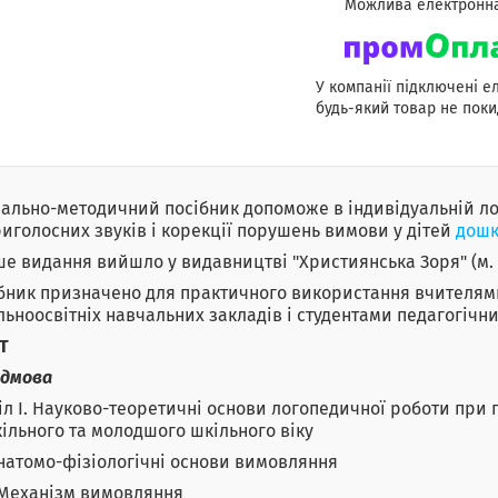
У компанії підключені е
будь-який товар не поки
ально-методичний посібник допоможе в індивідуальній ло
риголосних звуків і корекції порушень вимови у дітей
дошк
е видання вийшло у видавництві "Християнська Зоря" (м. К
бник призначено для практичного використання вчителям
льноосвітніх навчальних закладів і студентами педагогічни
Т
едмова
іл І. Науково-теоретичні основи логопедичної роботи при 
ільного та молодшого шкільного віку
 Анатомо-фізіологічні основи вимовляння
1. Механізм вимовляння