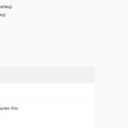
актиці
иці
цтво Ліпс