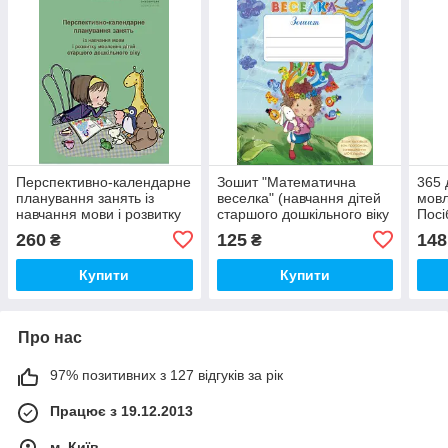
Перспективно-календарне
Зошит "Математична
365 
планування занять із
веселка" (навчання дітей
мовл
навчання мови і розвитку
старшого дошкільного віку
Посі
мовлення дітей старшого
математики)
стар
260
125
148
₴
₴
дошкільного віку
+ 58
Купити
Купити
Про нас
97% позитивних з 127 відгуків за рік
Працює з 19.12.2013
м. Київ