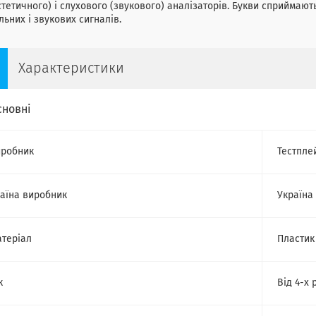
стетичного) і слухового (звукового) аналізаторів. Букви сприймаю
льних і звукових сигналів.
Характеристики
сновні
робник
Тестпле
аїна виробник
Україна
теріал
Пластик
к
Від 4-х 