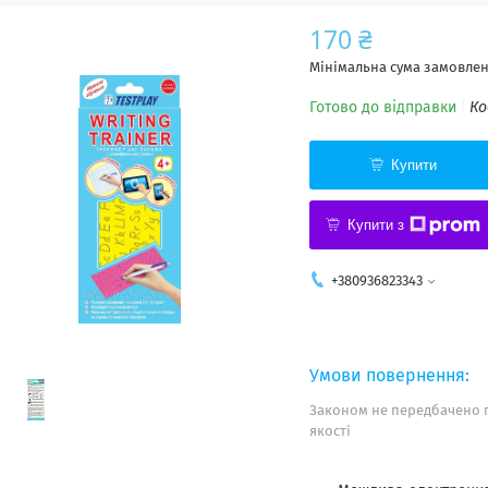
170 ₴
Мінімальна сума замовленн
Готово до відправки
Ко
Купити
Купити з
+380936823343
Законом не передбачено 
якості