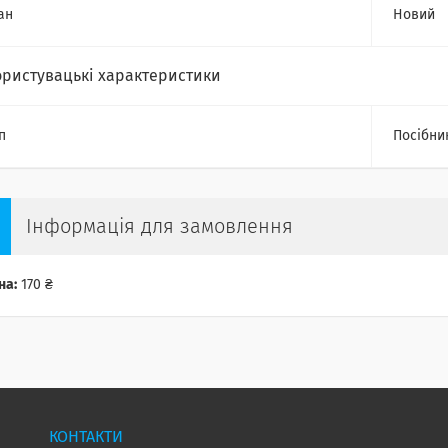
ан
Новий
ористувацькi характеристики
п
Посібни
Інформація для замовлення
на:
170 ₴