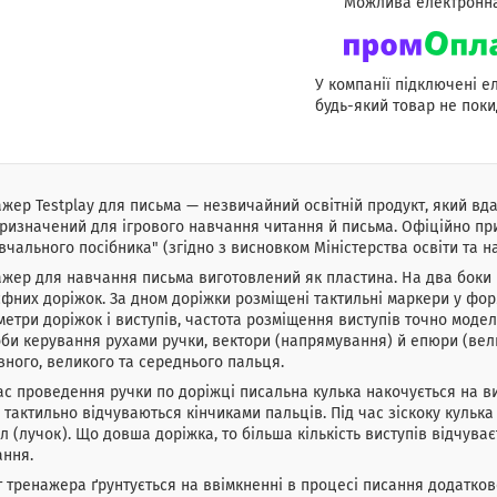
У компанії підключені е
будь-який товар не поки
жер Testplay для письма — незвичайний освітній продукт, який в
Призначений для ігрового навчання читання й письма. Офіційно п
вчального посібника" (згідно з висновком Міністерства освіти та нау
жер для навчання письма виготовлений як пластина. На два боки п
фних доріжок. За дном доріжки розміщені тактильні маркери у фор
етри доріжок і виступів, частота розміщення виступів точно моде
би керування рухами ручки, вектори (напрямування) й епюри (вели
вного, великого та середнього пальця.
ас проведення ручки по доріжці писальна кулька накочується на вис
 тактильно відчуваються кінчиками пальців. Під час зіскоку кулька
л (лучок). Що довша доріжка, то більша кількість виступів відчува
ання.
 тренажера ґрунтується на ввімкненні в процесі писання додатков