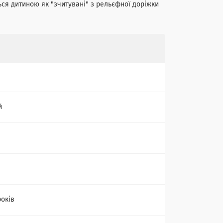
ться дитиною як "зчитувані" з рельєфної доріжки
й
років