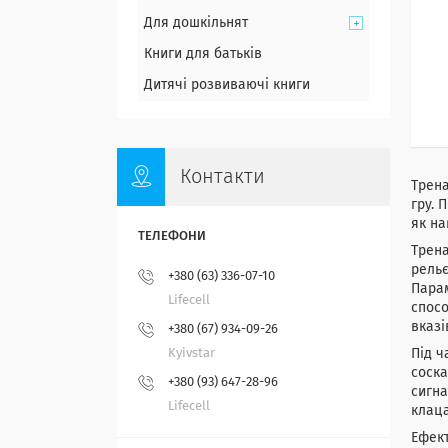
Для дошкільнят
Книги для батьків
Дитячі розвиваючі книги
Контакти
Трена
гру. 
як на
Трена
рельє
+380 (63) 336-07-10
Парам
Lifecell
спосо
вказі
+380 (67) 934-09-26
Kyivstar
Під ч
соска
+380 (93) 647-28-96
сигна
Lifecell
клац
Ефект