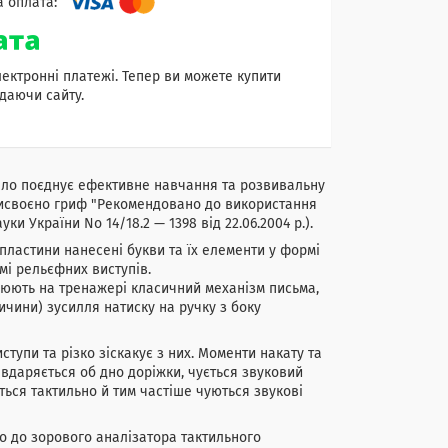
лектронні платежі. Тепер ви можете купити
даючи сайту.
дало поєднує ефективне навчання та розвивальну
рисвоєно гриф "Рекомендовано до використання
ки України No 14/18.2 — 1398 від 22.06.2004 р.).
ластини нанесені букви та їх елементи у формі
мі рельєфних виступів.
люють на тренажері класичний механізм письма,
чини) зусилля натиску на ручку з боку
тупи та різко зіскакує з них. Моменти накату та
 вдаряється об дно доріжки, чується звуковий
ється тактильно й тим частіше чуються звукові
о до зорового аналізатора тактильного